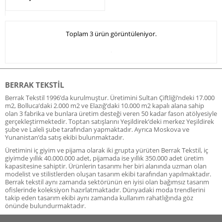
Toplam 3 ürün görüntüleniyor.
BERRAK TEKSTIL
Berrak Tekstil 1996’da kurulmuştur. Üretimini Sultan Çiftliği’ndeki 17.000
m2, Bolluca’daki 2.000 m2 ve Elazığ’daki 10.000 m2 kapalı alana sahip
olan 3 fabrika ve bunlara üretim desteği veren 50 kadar fason atölyesiyle
gerçekleştirmektedir. Toptan satışlarını Yeşildirek’deki merkez Yeşildirek
şube ve Laleli şube tarafından yapmaktadır. Ayrıca Moskova ve
Yunanistan’da satış ekibi bulunmaktadır.
Üretimini iç giyim ve pijama olarak iki grupta yürüten Berrak Tekstil, iç
giyimde yıllık 40.000.000 adet, pijamada ise yıllık 350.000 adet üretim
kapasitesine sahiptir. Ürünlerin tasarımı her biri alanında uzman olan
modelist ve stilistlerden oluşan tasarım ekibi tarafından yapılmaktadır.
Berrak tekstil aynı zamanda sektörünün en iyisi olan bağımsız tasarım
ofislerinde koleksiyon hazırlatmaktadır. Dünyadaki moda trendlerini
takip eden tasarım ekibi aynı zamanda kullanım rahatlığında göz
önünde bulundurmaktadır.