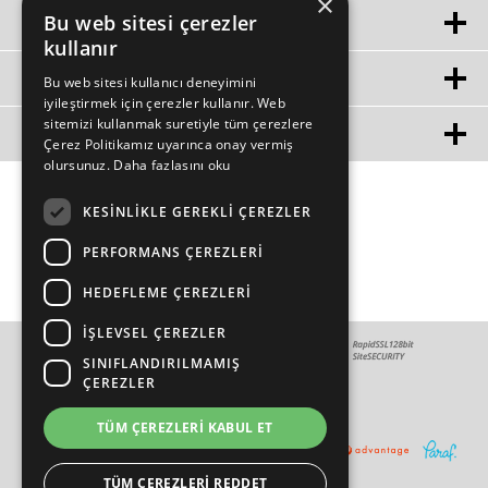
×
Bu web sitesi çerezler
HIZLI ERIŞIM
kullanır
ÜYE
Bu web sitesi kullanıcı deneyimini
iyileştirmek için çerezler kullanır. Web
sitemizi kullanmak suretiyle tüm çerezlere
MÜŞTERİ HİZMETLERİ
Çerez Politikamız uyarınca onay vermiş
olursunuz.
Daha fazlasını oku
KESINLIKLE GEREKLI ÇEREZLER
PERFORMANS ÇEREZLERI
HEDEFLEME ÇEREZLERI
İŞLEVSEL ÇEREZLER
SINIFLANDIRILMAMIŞ
ÇEREZLER
TÜM ÇEREZLERI KABUL ET
TÜM ÇEREZLERI REDDET