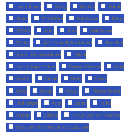
Lazer Kesim
String
Gecelik
Erkek
Boxer
3'lü Takım
İkili Takım
Bikini
VEGAN
Atlet
Bato
İkili Takım
T-shirt
Aile - Sevgili Kombinleri
Brazilian
Anne - Kız Kombinleri
Erkek
Şort & Kapri Takım
Termal Ürünler
Crop
Yeni Yıl
Çocuk
Body
Erkek
Atlet
Çocuk
Çocuk
Pijama Takım
İkili Takım
Atlet
Boxer
Külot
Termal
Sütyen
% 100 COTTON PAMUK
%95 COTTON PAMUK % 5 ELASTAN