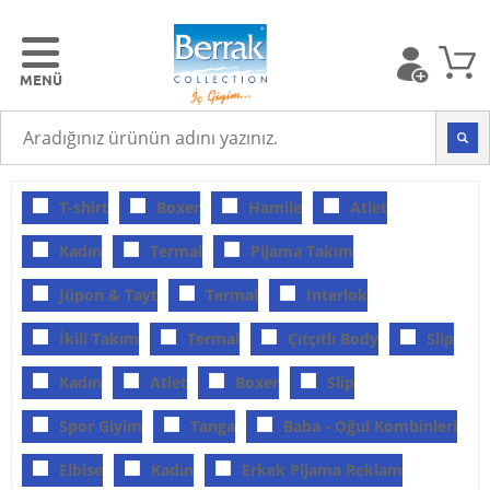
T-shirt
Boxer
Hamile
Atlet
Kadın
Termal
Pijama Takım
Jüpon & Tayt
Termal
Interlok
İkili Takım
Termal
Çıtçıtlı Body
Slip
Kadın
Atlet
Boxer
Slip
Spor Giyim
Tanga
Baba - Oğul Kombinleri
Elbise
Kadın
Erkek Pijama Reklam