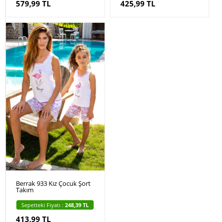
579,99 TL
425,99 TL
Berrak 933 Kız Çocuk Şort
Takım
Sepetteki Fiyatı :
248,39 TL
413,99 TL