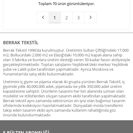
Toplam 70 ürün görüntüleniyor.
1
2
3
BERRAK TEKSTIL
Berrak Tekstil 1996’da kurulmuştur. Üretimini Sultan Çiftliği’ndeki 17.000
m2, Bolluca’daki 2.000 m2 ve Elazığ’daki 10.000 m2 kapalı alana sahip
olan 3 fabrika ve bunlara üretim desteği veren 50 kadar fason atölyesiyle
gerçekleştirmektedir. Toptan satışlarını Yeşildirek’deki merkez Yeşildirek
şube ve Laleli şube tarafından yapmaktadır. Ayrıca Moskova ve
Yunanistan’da satış ekibi bulunmaktadır.
Üretimini iç giyim ve pijama olarak iki grupta yürüten Berrak Tekstil, iç
giyimde yıllık 40.000.000 adet, pijamada ise yıllık 350.000 adet üretim
kapasitesine sahiptir. Ürünlerin tasarımı her biri alanında uzman olan
modelist ve stilistlerden oluşan tasarım ekibi tarafından yapılmaktadır.
Berrak tekstil aynı zamanda sektörünün en iyisi olan bağımsız tasarım
ofislerinde koleksiyon hazırlatmaktadır. Dünyadaki moda trendlerini
takip eden tasarım ekibi aynı zamanda kullanım rahatlığında göz
önünde bulundurmaktadır.
E-BÜLTEN ABONELİĞİ