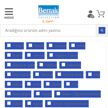
T-shirt
Boxer
Hamile
Atlet
Kadın
Termal
Pijama Takım
Jüpon & Tayt
Termal
Interlok
İkili Takım
Termal
Çıtçıtlı Body
Slip
Kadın
Atlet
Boxer
Slip
Spor Giyim
Tanga
Baba - Oğul Kombinleri
Elbise
Kadın
Erkek Pijama Reklam