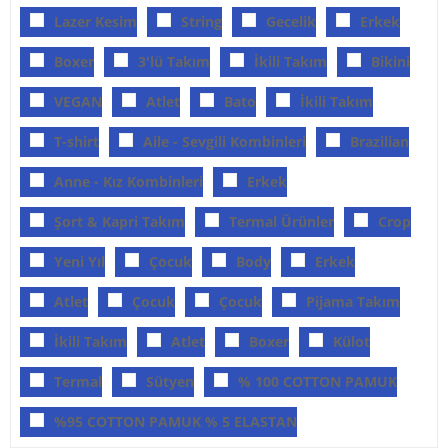
Lazer Kesim
String
Gecelik
Erkek
Boxer
3'lü Takım
İkili Takım
Bikini
VEGAN
Atlet
Bato
İkili Takım
T-shirt
Aile - Sevgili Kombinleri
Brazilian
Anne - Kız Kombinleri
Erkek
Şort & Kapri Takım
Termal Ürünler
Crop
Yeni Yıl
Çocuk
Body
Erkek
Atlet
Çocuk
Çocuk
Pijama Takım
İkili Takım
Atlet
Boxer
Külot
Termal
Sütyen
% 100 COTTON PAMUK
%95 COTTON PAMUK % 5 ELASTAN