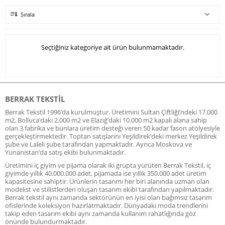
Sırala
Seçtiğiniz kategoriye ait ürün bulunmamaktadır.
BERRAK TEKSTIL
Berrak Tekstil 1996’da kurulmuştur. Üretimini Sultan Çiftliği’ndeki 17.000
m2, Bolluca’daki 2.000 m2 ve Elazığ’daki 10.000 m2 kapalı alana sahip
olan 3 fabrika ve bunlara üretim desteği veren 50 kadar fason atölyesiyle
gerçekleştirmektedir. Toptan satışlarını Yeşildirek’deki merkez Yeşildirek
şube ve Laleli şube tarafından yapmaktadır. Ayrıca Moskova ve
Yunanistan’da satış ekibi bulunmaktadır.
Üretimini iç giyim ve pijama olarak iki grupta yürüten Berrak Tekstil, iç
giyimde yıllık 40.000.000 adet, pijamada ise yıllık 350.000 adet üretim
kapasitesine sahiptir. Ürünlerin tasarımı her biri alanında uzman olan
modelist ve stilistlerden oluşan tasarım ekibi tarafından yapılmaktadır.
Berrak tekstil aynı zamanda sektörünün en iyisi olan bağımsız tasarım
ofislerinde koleksiyon hazırlatmaktadır. Dünyadaki moda trendlerini
takip eden tasarım ekibi aynı zamanda kullanım rahatlığında göz
önünde bulundurmaktadır.