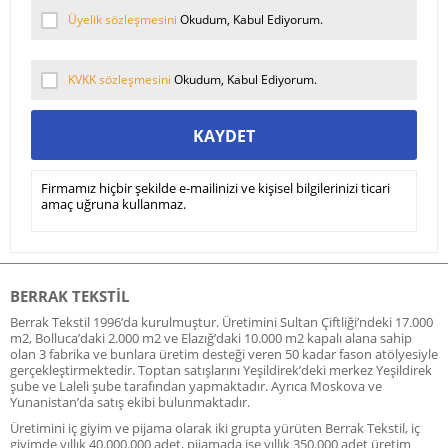
Üyelik sözleşmesini
Okudum, Kabul Ediyorum.
KVKK sözleşmesini
Okudum, Kabul Ediyorum.
KAYDET
Firmamız hiçbir şekilde e-mailinizi ve kişisel bilgilerinizi ticari
amaç uğruna kullanmaz.
BERRAK TEKSTIL
Berrak Tekstil 1996’da kurulmuştur. Üretimini Sultan Çiftliği’ndeki 17.000
m2, Bolluca’daki 2.000 m2 ve Elazığ’daki 10.000 m2 kapalı alana sahip
olan 3 fabrika ve bunlara üretim desteği veren 50 kadar fason atölyesiyle
gerçekleştirmektedir. Toptan satışlarını Yeşildirek’deki merkez Yeşildirek
şube ve Laleli şube tarafından yapmaktadır. Ayrıca Moskova ve
Yunanistan’da satış ekibi bulunmaktadır.
Üretimini iç giyim ve pijama olarak iki grupta yürüten Berrak Tekstil, iç
giyimde yıllık 40.000.000 adet, pijamada ise yıllık 350.000 adet üretim