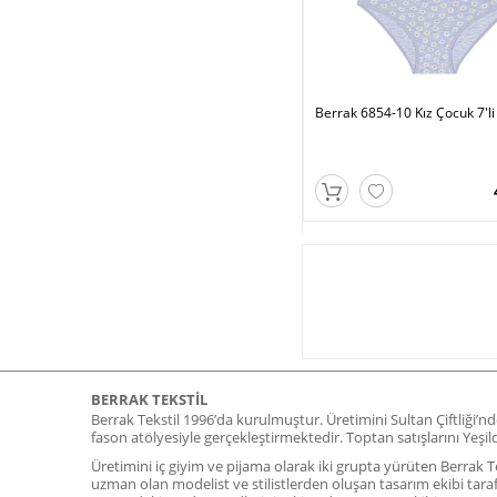
Berrak 6854-10 Kız Çocuk 7'li
BERRAK TEKSTIL
Berrak Tekstil 1996’da kurulmuştur. Üretimini Sultan Çiftliği’n
fason atölyesiyle gerçekleştirmektedir. Toptan satışlarını Yeş
Üretimini iç giyim ve pijama olarak iki grupta yürüten Berrak Tek
uzman olan modelist ve stilistlerden oluşan tasarım ekibi tara