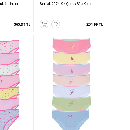
k 6'lı Külot
Berrak 2574 Kız Çocuk 3'lü Külot
365,99 TL
204,99 TL