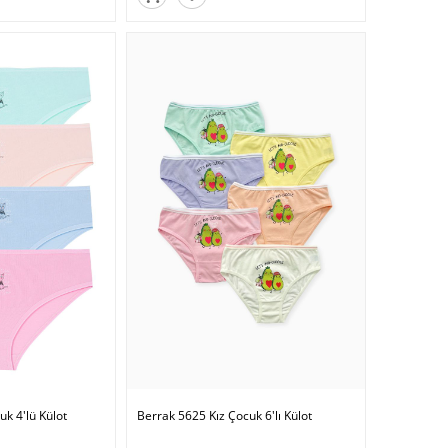
k 4'lü Külot
Berrak 5625 Kız Çocuk 6'lı Külot