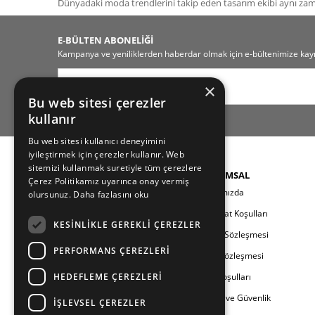
Dünyadaki moda trendlerini takip eden tasarım ekibi aynı z
E-BÜLTEN ABONELİĞİ
Kampanya ve yeniliklerden haberdar olmak için e-bültenimize kayı
×
Bu web sitesi çerezler
kullanır
Bu web sitesi kullanıcı deneyimini
iyileştirmek için çerezler kullanır. Web
sitemizi kullanmak suretiyle tüm çerezlere
KATEGORILER
KURUMSAL
Çerez Politikamız uyarınca onay vermiş
Yeni Sezon
Hakkımızda
olursunuz.
Daha fazlasını oku
Kadın
Teslimat Koşulları
KESINLIKLE GEREKLI ÇEREZLER
Erkek
Üyelik Sözleşmesi
PERFORMANS ÇEREZLERI
Çocuk
Satış Sözleşmesi
HEDEFLEME ÇEREZLERI
Aile
İade Koşulları
Berland
Gizlilik ve Güvenlik
İŞLEVSEL ÇEREZLER