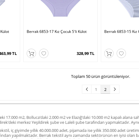
 Külot
Berrak 6853-17 Kız Çocuk 5'li Külot
Berrak 6853-15 Kız Ç
463,99 TL
328,99 TL
Toplam 50 ürün görüntüleniyor.
1
2
deki 17.000 m2, Bolluca’daki 2.000 m2 ve Elazığ’daki 10.000 m2 kapalı alana s
ildirek’deki merkez Yeşildirek şube ve Laleli şube tarafından yapmaktadır. A
stil, iç giyimde yıllık 40.000.000 adet, pijamada ise yıllık 350.000 adet üreti
fından yapılmaktadır. Berrak tekstil aynı zamanda sektörünün en iyisi olan b