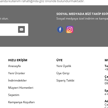
amanda kullanım rahatlığında göz önünde bulundurmaktadır.
SOSYAL MEDYADA BİZİ TAKİP EDİ
t olun.
Sosyal medyaya özel indirim ve kampany
HIZLI ERIŞIM
ÜYE
M
Anasayfa
Yeni Üyelik
Te
+9
Yeni Ürünler
Üye Girişi
Ça
Pa
İndirimdekiler
Sipariş Takibi
09
Müşteri Hizmetleri
Ep
e-
Sepetim
Ad
Kampanya Koşulları
Ce
Ca