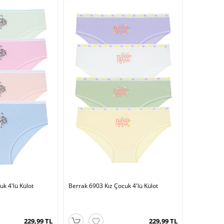
k 4'lü Külot
Berrak 6903 Kız Çocuk 4'lü Külot
229,99 TL
229,99 TL