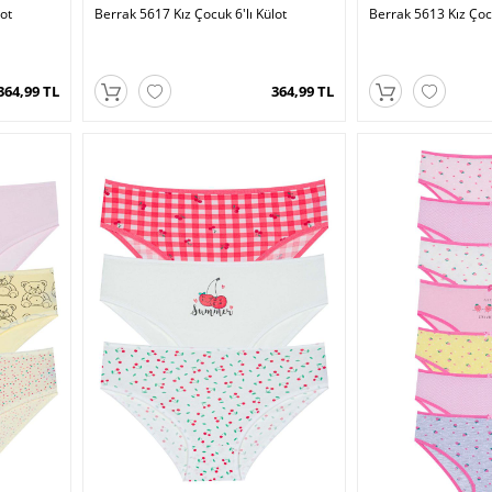
lot
Berrak 5617 Kız Çocuk 6'lı Külot
Berrak 5613 Kız Çocu
364,99 TL
364,99 TL