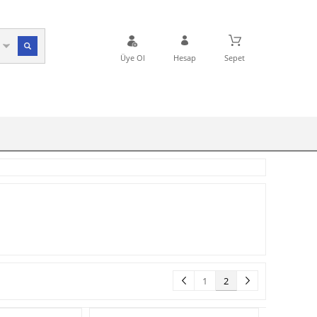
Üye Ol
Hesap
Sepet
1
2