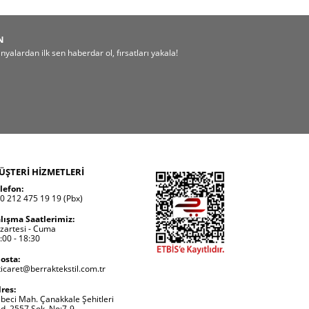
N
alardan ilk sen haberdar ol, fırsatları yakala!
ÜŞTERİ HİZMETLERİ
lefon:
0 212 475 19 19 (Pbx)
lışma Saatlerimiz:
zartesi - Cuma
:00 - 18:30
osta:
ticaret@berraktekstil.com.tr
res:
beci Mah. Çanakkale Şehitleri
d. 2557 Sok. No:7-9