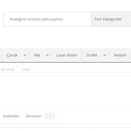
Çocuk
Aile
Lazer Kesim
Outlet
İletişim
Kız Çocuk
Külot
Stoktakiler
Görünüm: