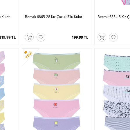
 Külot
Berrak 6865-28 Kız Çocuk 3'lü Külot
Berrak 6854-8 Kız Ço
219,99 TL
199,99 TL