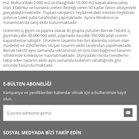
m2, Bolluca’daki 2.000 m2 ve Elazığ’daki 10.000 m2 kapalı alana sahip
olan 3 fabrika ve bunlara üretim desteği veren 50 kadar fason atölyesiyle
gerçekleştirmektedir. Toptan satışlarını Yeşildirek’deki merkez Yeşildirek
şube ve Laleli şube tarafından yapmaktadır. Ayrıca Moskova ve
Yunanistan’da satış ekibi bulunmaktadır.
Üretimini iç giyim ve pijama olarak iki grupta yürüten Berrak Tekstil, iç
giyimde yıllık 40.000.000 adet, pijamada ise yıllık 350.000 adet üretim
kapasitesine sahiptir. Ürünlerin tasarımı her biri alanında uzman olan
modelist ve stilistlerden oluşan tasarım ekibi tarafından yapılmaktadır.
Berrak tekstil aynı zamanda sektörünün en iyisi olan bağımsız tasarım
ofislerinde koleksiyon hazırlatmaktadır. Dünyadaki moda trendlerini
takip eden tasarım ekibi aynı zamanda kullanım rahatlığında göz
önünde bulundurmaktadır.
E-BÜLTEN ABONELİĞİ
Kampanya ve yeniliklerden haberdar olmak için e-bültenimize kayıt
olun.
SOSYAL MEDYADA BİZİ TAKİP EDİN