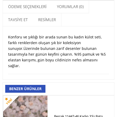
ÖDEME SEÇENEKLERI
YORUMLAR (0)
TAVSIYE ET
RESIMLER
Konforu ve şıklığı bir arada sunan bu kadın külot seti,
farklı renklerden oluşan şık bir koleksiyon
sunuyor.Üzerinde bulunan zarif desenler bulunan
tasarımıyla her günün keyfini çıkarın. %95 pamuk ve %5
elastan karışımı, gün boyu cildinizin nefes almasını
sağlar.
BENZER ÜRÜNLER
Berrak 11447-46 Kadın 3'lü Bato