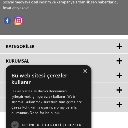
Sosyal medyaya özel indirim ve kampanyalardan ilk sen haberdar ol,
fırsatları yakala!
KATEGORILER
KURUMSAL
×
Bu web sitesi çerezler
HIZLI ERIŞIM
kullanır
ÜYE
Bu web sitesi kullanıcı deneyimini
iyileştirmek için çerezler kullanır. Web
sitemizi kullanmak suretiyle tüm çerezlere
MÜŞTERİ HİZMETLERİ
Çerez Politikamız uyarınca onay vermiş
olursunuz.
Daha fazlasını oku
KESINLIKLE GEREKLI ÇEREZLER