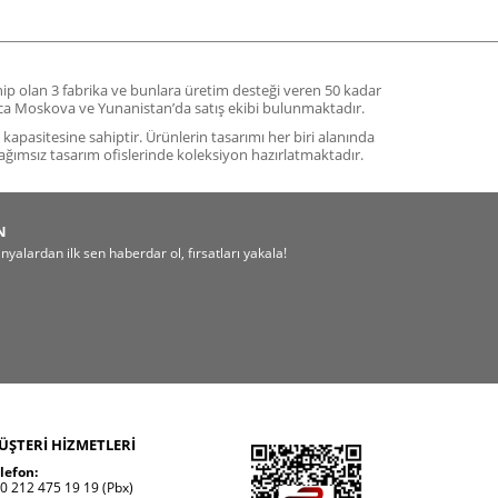
ahip olan 3 fabrika ve bunlara üretim desteği veren 50 kadar
yrıca Moskova ve Yunanistan’da satış ekibi bulunmaktadır.
m kapasitesine sahiptir. Ürünlerin tasarımı her biri alanında
ağımsız tasarım ofislerinde koleksiyon hazırlatmaktadır.
N
alardan ilk sen haberdar ol, fırsatları yakala!
ÜŞTERİ HİZMETLERİ
lefon:
0 212 475 19 19 (Pbx)