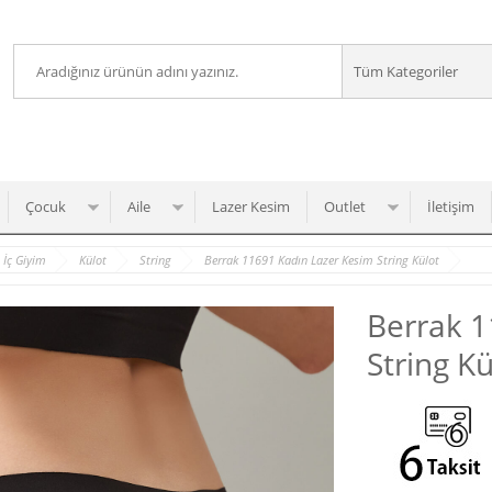
Çocuk
Aile
Lazer Kesim
Outlet
İletişim
İç Giyim
Külot
String
Berrak 11691 Kadın Lazer Kesim String Külot
Berrak 1
String Kü