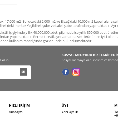
deki 17.000 m2, Bolluca’daki 2.000 m2 ve Elazığ’daki 10.000 m2 kapalı alana s
ildirek’deki merkez Yeşildirek şube ve Laleli şube tarafından yapmaktadır. A
stil, iç giyimde yıllık 40.000.000 adet, pijamada ise yıllık 350.000 adet üreti
fından yapılmaktadır. Berrak tekstil aynı zamanda sektörünün en iyisi olan b
amanda kullanım rahatlığında göz önünde bulundurmaktadır.
SOSYAL MEDYADA BİZİ TAKİP EDİ
t olun.
Sosyal medyaya özel indirim ve kampany
HIZLI ERIŞIM
ÜYE
M
Anasayfa
Yeni Üyelik
Te
+9