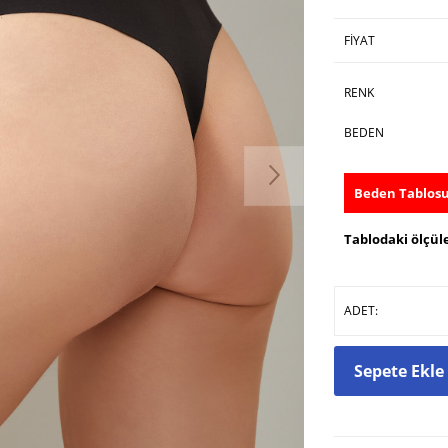
FIYAT
RENK
BEDEN
Beden Tablos
Tablodaki ölçüle
ADET:
Sepete Ekle