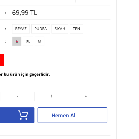
69,99
TL
:
:
BEYAZ
PUDRA
SİYAH
TEN
:
L
XL
M
u
r bu ürün için geçerlidir.
-
+
Hemen Al