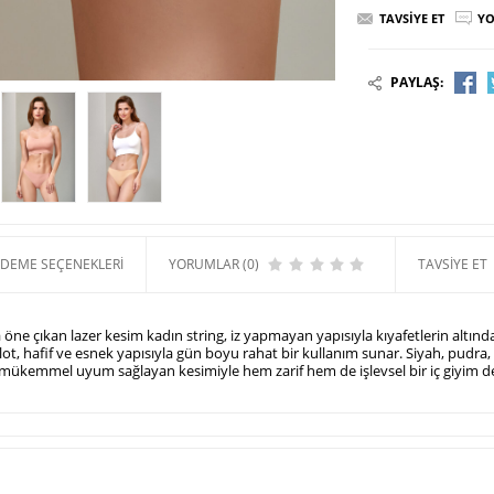
TAVSIYE ET
YO
PAYLAŞ:
DEME SEÇENEKLERI
YORUMLAR (0)
TAVSIYE ET
a öne çıkan lazer kesim kadın string, iz yapmayan yapısıyla kıyafetlerin altın
ülot, hafif ve esnek yapısıyla gün boyu rahat bir kullanım sunar.
Siyah, pudra,
 mükemmel uyum sağlayan kesimiyle hem zarif hem de işlevsel bir iç giyim d