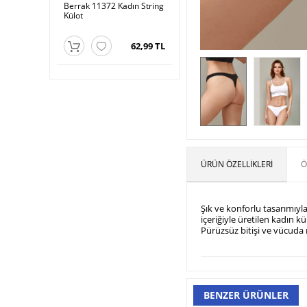
 Kadın Lazer
Berrak 11372 Kadın String
Külot
Külot
69,99 TL
62,99 TL
ÜRÜN ÖZELLIKLERI
Ö
Şık ve konforlu tasarımıyl
içeriğiyle üretilen kadın k
Pürüzsüz bitişi ve vücuda
BENZER ÜRÜNLER