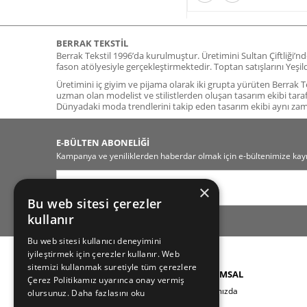
BERRAK TEKSTIL
Berrak Tekstil 1996’da kurulmuştur. Üretimini Sultan Çiftliği’n
fason atölyesiyle gerçekleştirmektedir. Toptan satışlarını Yeş
Üretimini iç giyim ve pijama olarak iki grupta yürüten Berrak Tek
uzman olan modelist ve stilistlerden oluşan tasarım ekibi tara
Dünyadaki moda trendlerini takip eden tasarım ekibi aynı z
E-BÜLTEN ABONELİĞİ
Kampanya ve yeniliklerden haberdar olmak için e-bültenimize kayı
×
Bu web sitesi çerezler
kullanır
Bu web sitesi kullanıcı deneyimini
iyileştirmek için çerezler kullanır. Web
sitemizi kullanmak suretiyle tüm çerezlere
KATEGORILER
KURUMSAL
Çerez Politikamız uyarınca onay vermiş
Yeni Sezon
Hakkımızda
olursunuz.
Daha fazlasını oku