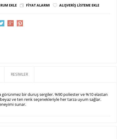
RUM EKLE
FIYAT ALARMI
ALIŞVERIŞ LISTEME EKLE
RESIMLER
da görünmez bir duruş sergiler.
%90 poliester ve %10 elastan
 beyaz ve ten renk seçenekleriyle her tarza uyum sağlar.
eneyimi sunar.