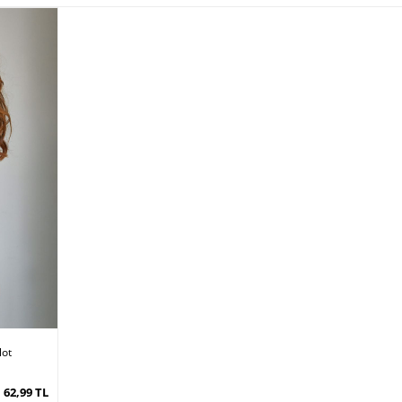
lot
62,99 TL