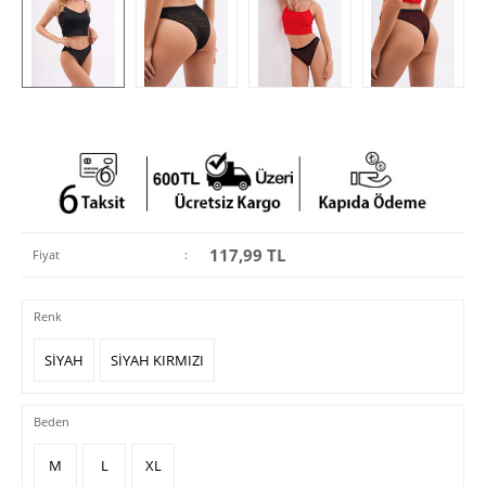
117,99
TL
Fiyat
:
Renk
SİYAH
SİYAH KIRMIZI
Beden
M
L
XL