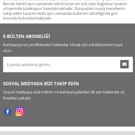
Berrak tekstil aynı zamanda sektörünün en iyisi olan bağımsız tasarım
ofislerinde koleksiyon hazırlatmaktadır. Dünyadaki moda trendlerini
takip eden tasarım ekibi aynı zamanda kullanım rahatlığında göz
önünde bulundurmaktadır.
E-BÜLTEN ABONELİĞİ
Kampanya ve yeniliklerden haberdar olmak için e-bültenimize kayıt
olun.
SOSYAL MEDYADA BİZİ TAKİP EDİN
Sosyal medyaya özel indirim ve kampanyalardan ilk sen haberdar ol,
fırsatları yakala!