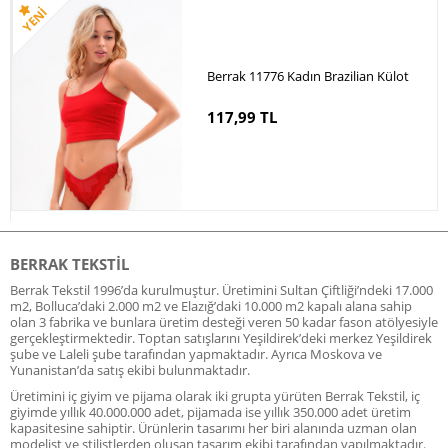
Berrak 11776 Kadın Brazilian Külot
117,99 TL
BERRAK TEKSTIL
Berrak Tekstil 1996’da kurulmuştur. Üretimini Sultan Çiftliği’ndeki 17.000
m2, Bolluca’daki 2.000 m2 ve Elazığ’daki 10.000 m2 kapalı alana sahip
olan 3 fabrika ve bunlara üretim desteği veren 50 kadar fason atölyesiyle
gerçekleştirmektedir. Toptan satışlarını Yeşildirek’deki merkez Yeşildirek
şube ve Laleli şube tarafından yapmaktadır. Ayrıca Moskova ve
Yunanistan’da satış ekibi bulunmaktadır.
Üretimini iç giyim ve pijama olarak iki grupta yürüten Berrak Tekstil, iç
giyimde yıllık 40.000.000 adet, pijamada ise yıllık 350.000 adet üretim
kapasitesine sahiptir. Ürünlerin tasarımı her biri alanında uzman olan
modelist ve stilistlerden oluşan tasarım ekibi tarafından yapılmaktadır.