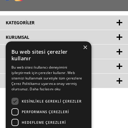
KATEGORILER
KURUMSAL
×
Bu web sitesi çerezler
HIZLI ERIŞIM
kullanır
ÜYE
Bu web sitesi kullanıcı deneyimini
iyileştirmek için çerezler kullanır. Web
sitemizi kullanmak suretiyle tüm çerezlere
MÜŞTERİ HİZMETLERİ
Çerez Politikamız uyarınca onay vermiş
olursunuz.
Daha fazlasını oku
KESINLIKLE GEREKLI ÇEREZLER
PERFORMANS ÇEREZLERI
HEDEFLEME ÇEREZLERI