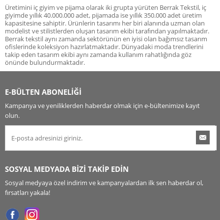
Üretimini iç giyim ve pijama olarak iki grupta yürüten Berrak Tekstil, iç
giyimde yıllık 40.000.000 adet, pijamada ise yıllık 350.000 adet üretim
kapasitesine sahiptir. Ürünlerin tasarımı her biri alanında uzman olan
modelist ve stilistlerden oluşan tasarım ekibi tarafından yapılmaktadır.
Berrak tekstil aynı zamanda sektörünün en iyisi olan bağımsız tasarım
ofislerinde koleksiyon hazırlatmaktadır. Dünyadaki moda trendlerini
takip eden tasarım ekibi aynı zamanda kullanım rahatlığında göz
önünde bulundurmaktadır.
E-BÜLTEN ABONELİĞİ
Kampanya ve yeniliklerden haberdar olmak için e-bültenimize kayıt
olun.
SOSYAL MEDYADA BİZİ TAKİP EDİN
Sosyal medyaya özel indirim ve kampanyalardan ilk sen haberdar ol,
fırsatları yakala!