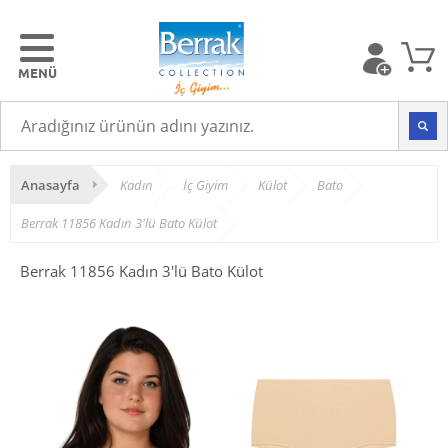
Anasayfa
Kadın
İç Giyim
Külot
Bato
Berrak 11856 Kadın 3'lü Bato Külot
Berrak 11856 Kadın 3'lü Bato Külot