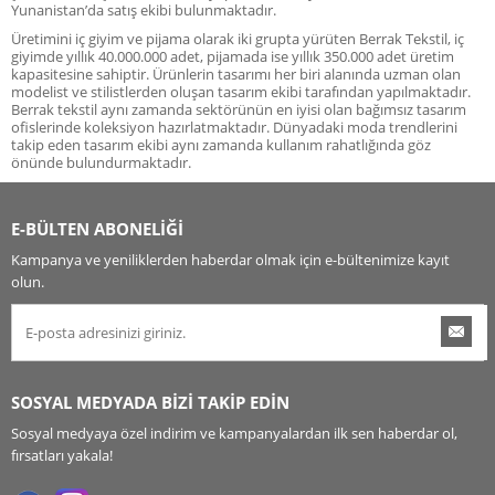
Yunanistan’da satış ekibi bulunmaktadır.
Üretimini iç giyim ve pijama olarak iki grupta yürüten Berrak Tekstil, iç
giyimde yıllık 40.000.000 adet, pijamada ise yıllık 350.000 adet üretim
kapasitesine sahiptir. Ürünlerin tasarımı her biri alanında uzman olan
modelist ve stilistlerden oluşan tasarım ekibi tarafından yapılmaktadır.
Berrak tekstil aynı zamanda sektörünün en iyisi olan bağımsız tasarım
ofislerinde koleksiyon hazırlatmaktadır. Dünyadaki moda trendlerini
takip eden tasarım ekibi aynı zamanda kullanım rahatlığında göz
önünde bulundurmaktadır.
E-BÜLTEN ABONELİĞİ
Kampanya ve yeniliklerden haberdar olmak için e-bültenimize kayıt
olun.
SOSYAL MEDYADA BİZİ TAKİP EDİN
Sosyal medyaya özel indirim ve kampanyalardan ilk sen haberdar ol,
fırsatları yakala!