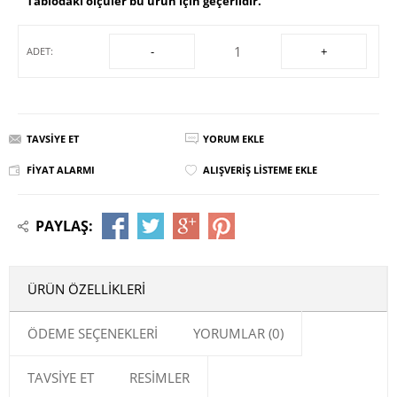
Tablodaki ölçüler bu ürün için geçerlidir.
-
+
ADET:
TAVSIYE ET
YORUM EKLE
FIYAT ALARMI
ALIŞVERIŞ LISTEME EKLE
PAYLAŞ:
ÜRÜN ÖZELLIKLERI
ÖDEME SEÇENEKLERI
YORUMLAR (0)
TAVSIYE ET
RESIMLER