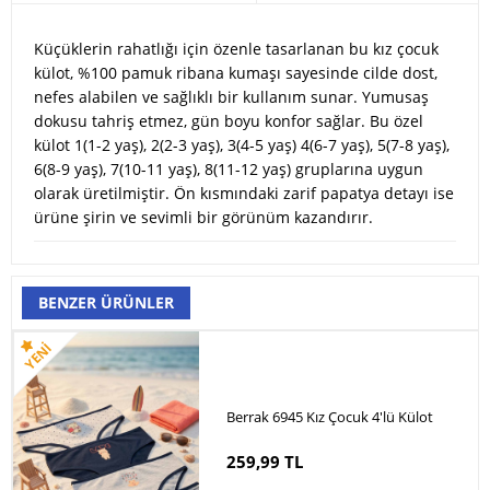
Küçüklerin rahatlığı için özenle tasarlanan bu kız çocuk
külot, %100 pamuk ribana kumaşı sayesinde cilde dost,
nefes alabilen ve sağlıklı bir kullanım sunar. Yumusaş
dokusu tahriş etmez, gün boyu konfor sağlar. Bu özel
külot 1(1-2 yaş),
2(2-3 yaş), 3(4-5 yaş) 4(6-7 yaş)
, 5(7-8 yaş),
6(8-9 yaş), 7(10-11 yaş), 8(11-12 yaş) gruplarına uygun
olarak üretilmiştir.
Ön kısmındaki zarif papatya detayı ise
ürüne şirin ve sevimli bir görünüm kazandırır.
BENZER ÜRÜNLER
Berrak 6945 Kız Çocuk 4'lü Külot
259,99 TL