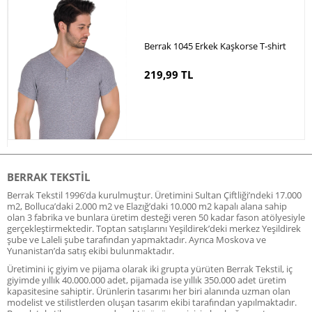
Berrak 1045 Erkek Kaşkorse T-shirt
219,99 TL
BERRAK TEKSTIL
Berrak Tekstil 1996’da kurulmuştur. Üretimini Sultan Çiftliği’ndeki 17.000
m2, Bolluca’daki 2.000 m2 ve Elazığ’daki 10.000 m2 kapalı alana sahip
olan 3 fabrika ve bunlara üretim desteği veren 50 kadar fason atölyesiyle
gerçekleştirmektedir. Toptan satışlarını Yeşildirek’deki merkez Yeşildirek
şube ve Laleli şube tarafından yapmaktadır. Ayrıca Moskova ve
Yunanistan’da satış ekibi bulunmaktadır.
Üretimini iç giyim ve pijama olarak iki grupta yürüten Berrak Tekstil, iç
giyimde yıllık 40.000.000 adet, pijamada ise yıllık 350.000 adet üretim
kapasitesine sahiptir. Ürünlerin tasarımı her biri alanında uzman olan
modelist ve stilistlerden oluşan tasarım ekibi tarafından yapılmaktadır.