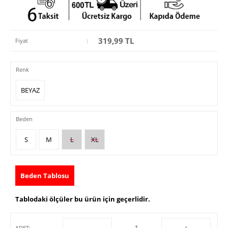
319,99
TL
Fiyat
:
Renk
BEYAZ
Beden
S
M
L
XL
Beden Tablosu
Tablodaki ölçüler bu ürün için geçerlidir.
-
+
ADET: