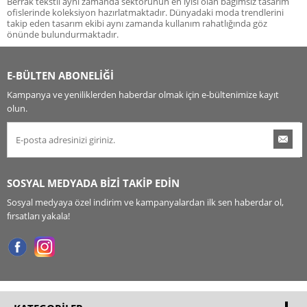
Berrak tekstil aynı zamanda sektörünün en iyisi olan bağımsız tasarım
ofislerinde koleksiyon hazırlatmaktadır. Dünyadaki moda trendlerini
takip eden tasarım ekibi aynı zamanda kullanım rahatlığında göz
önünde bulundurmaktadır.
E-BÜLTEN ABONELİĞİ
Kampanya ve yeniliklerden haberdar olmak için e-bültenimize kayıt
olun.
SOSYAL MEDYADA BİZİ TAKİP EDİN
Sosyal medyaya özel indirim ve kampanyalardan ilk sen haberdar ol,
fırsatları yakala!