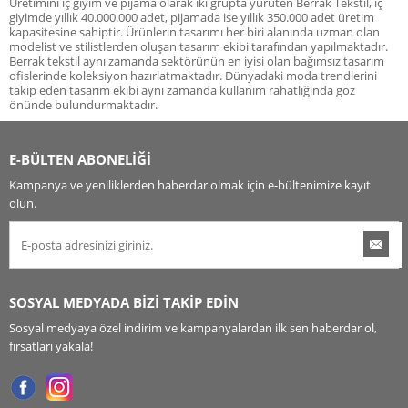
Üretimini iç giyim ve pijama olarak iki grupta yürüten Berrak Tekstil, iç
giyimde yıllık 40.000.000 adet, pijamada ise yıllık 350.000 adet üretim
kapasitesine sahiptir. Ürünlerin tasarımı her biri alanında uzman olan
modelist ve stilistlerden oluşan tasarım ekibi tarafından yapılmaktadır.
Berrak tekstil aynı zamanda sektörünün en iyisi olan bağımsız tasarım
ofislerinde koleksiyon hazırlatmaktadır. Dünyadaki moda trendlerini
takip eden tasarım ekibi aynı zamanda kullanım rahatlığında göz
önünde bulundurmaktadır.
E-BÜLTEN ABONELİĞİ
Kampanya ve yeniliklerden haberdar olmak için e-bültenimize kayıt
olun.
SOSYAL MEDYADA BİZİ TAKİP EDİN
Sosyal medyaya özel indirim ve kampanyalardan ilk sen haberdar ol,
fırsatları yakala!