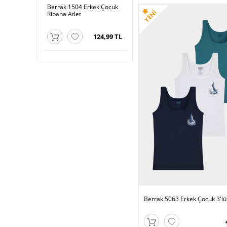
Erkek Çocuk
Berrak 1504 Erkek Çocuk
Berrak 1503 Erkek Çocuk
Ber
Ribana Atlet
Atlet
Atl
112,99 TL
124,99 TL
139,99 TL
Berrak 5063 Erkek Çocuk 3'lü 