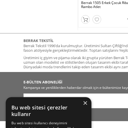
Berrak 1505 Erkek Çocuk Rib
Rambo Atlet
BERRAK TEKSTIL
Berrak Tekstil 1996’da kurulmuştur. Üretimini Sultan Çiftliği’n
fason atölyesiyle gerçekleştirmektedir. Toptan satışlarını Yeş
Üretimini iç giyim ve pijama olarak iki grupta yürüten Berrak Tek
uzman olan modelist ve stilistlerden oluşan tasarım ekibi tara
Dünyadaki moda trendlerini takip eden tasarım ekibi aynı z
E-BÜLTEN ABONELİĞİ
Kampanya ve yeniliklerden haberdar olmak için e-bültenimize kayı
×
Bu web sitesi çerezler
kullanır
Bu web sitesi kullanıcı deneyimini