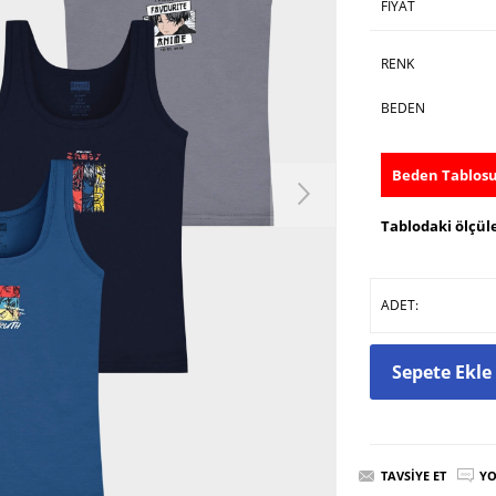
FIYAT
RENK
BEDEN
Beden Tablos
Tablodaki ölçüle
ADET:
Sepete Ekle
TAVSIYE ET
YO