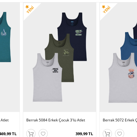
rak 1502 Erkek Çocuk
Berrak 1510 Erkek Çocuk
Berrak 1505 Erkek Çoc
et
Ribana Atlet
Ribana Rambo Atlet
132,99 TL
98,99 TL
124,99
Atlet
Berrak 5084 Erkek Çocuk 3'lü Atlet
Berrak 5072 Erkek Ç
469,99 TL
399,99 TL