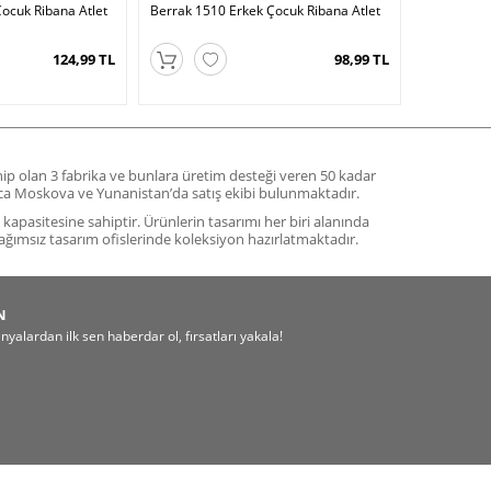
ocuk Ribana Atlet
Berrak 1510 Erkek Çocuk Ribana Atlet
124,99 TL
98,99 TL
ahip olan 3 fabrika ve bunlara üretim desteği veren 50 kadar
yrıca Moskova ve Yunanistan’da satış ekibi bulunmaktadır.
m kapasitesine sahiptir. Ürünlerin tasarımı her biri alanında
ağımsız tasarım ofislerinde koleksiyon hazırlatmaktadır.
N
alardan ilk sen haberdar ol, fırsatları yakala!