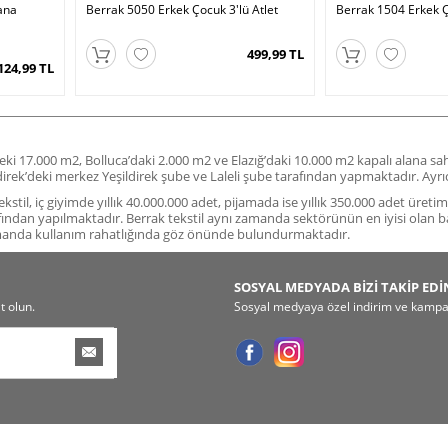
ana
Berrak 5050 Erkek Çocuk 3'lü Atlet
Berrak 1504 Erkek Ç
499,99 TL
124,99 TL
deki 17.000 m2, Bolluca’daki 2.000 m2 ve Elazığ’daki 10.000 m2 kapalı alana s
ildirek’deki merkez Yeşildirek şube ve Laleli şube tarafından yapmaktadır. A
stil, iç giyimde yıllık 40.000.000 adet, pijamada ise yıllık 350.000 adet üreti
fından yapılmaktadır. Berrak tekstil aynı zamanda sektörünün en iyisi olan b
amanda kullanım rahatlığında göz önünde bulundurmaktadır.
SOSYAL MEDYADA BİZİ TAKİP EDİ
t olun.
Sosyal medyaya özel indirim ve kampany