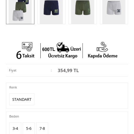
354,99
TL
Fiyat
:
Renk
STANDART
Beden
3-4
5-6
7-8