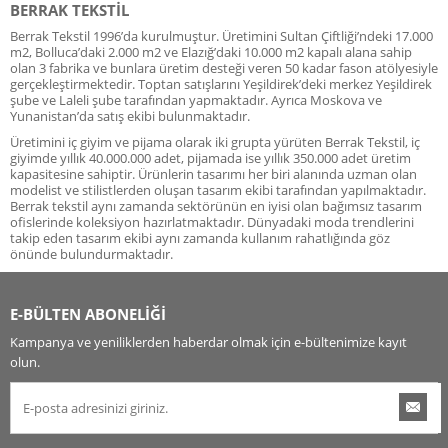
BERRAK TEKSTIL
Berrak Tekstil 1996’da kurulmuştur. Üretimini Sultan Çiftliği’ndeki 17.000
m2, Bolluca’daki 2.000 m2 ve Elazığ’daki 10.000 m2 kapalı alana sahip
olan 3 fabrika ve bunlara üretim desteği veren 50 kadar fason atölyesiyle
gerçekleştirmektedir. Toptan satışlarını Yeşildirek’deki merkez Yeşildirek
şube ve Laleli şube tarafından yapmaktadır. Ayrıca Moskova ve
Yunanistan’da satış ekibi bulunmaktadır.
Üretimini iç giyim ve pijama olarak iki grupta yürüten Berrak Tekstil, iç
giyimde yıllık 40.000.000 adet, pijamada ise yıllık 350.000 adet üretim
kapasitesine sahiptir. Ürünlerin tasarımı her biri alanında uzman olan
modelist ve stilistlerden oluşan tasarım ekibi tarafından yapılmaktadır.
Berrak tekstil aynı zamanda sektörünün en iyisi olan bağımsız tasarım
ofislerinde koleksiyon hazırlatmaktadır. Dünyadaki moda trendlerini
takip eden tasarım ekibi aynı zamanda kullanım rahatlığında göz
önünde bulundurmaktadır.
E-BÜLTEN ABONELİĞİ
Kampanya ve yeniliklerden haberdar olmak için e-bültenimize kayıt
olun.