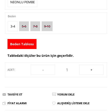
NEONLU PEMBE
Beden
3-4
5-6
7-8
9-10
Beden Tablosu
Tablodaki ölçüler bu ürün için geçerlidir.
-
+
ADET:
TAVSIYE ET
YORUM EKLE
FIYAT ALARMI
ALIŞVERIŞ LISTEME EKLE