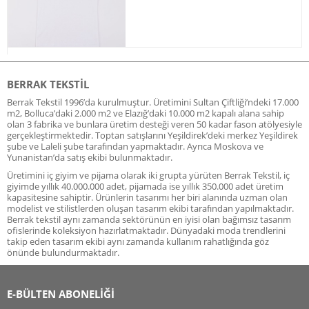
BERRAK TEKSTIL
Berrak Tekstil 1996’da kurulmuştur. Üretimini Sultan Çiftliği’ndeki 17.000
m2, Bolluca’daki 2.000 m2 ve Elazığ’daki 10.000 m2 kapalı alana sahip
olan 3 fabrika ve bunlara üretim desteği veren 50 kadar fason atölyesiyle
gerçekleştirmektedir. Toptan satışlarını Yeşildirek’deki merkez Yeşildirek
şube ve Laleli şube tarafından yapmaktadır. Ayrıca Moskova ve
Yunanistan’da satış ekibi bulunmaktadır.
Üretimini iç giyim ve pijama olarak iki grupta yürüten Berrak Tekstil, iç
giyimde yıllık 40.000.000 adet, pijamada ise yıllık 350.000 adet üretim
kapasitesine sahiptir. Ürünlerin tasarımı her biri alanında uzman olan
modelist ve stilistlerden oluşan tasarım ekibi tarafından yapılmaktadır.
Berrak tekstil aynı zamanda sektörünün en iyisi olan bağımsız tasarım
ofislerinde koleksiyon hazırlatmaktadır. Dünyadaki moda trendlerini
takip eden tasarım ekibi aynı zamanda kullanım rahatlığında göz
önünde bulundurmaktadır.
E-BÜLTEN ABONELİĞİ