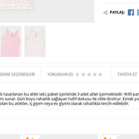
rak 5666 Kız Çocuk 3'lü
Berrak 5660 Kız Çocuk 3'lü
Berrak 5654 Kız Çocuk 3
et
Atlet
Atlet
PAYLAŞ:
399,99 TL
429,99 TL
389,99
DEME SEÇENEKLERI
YORUMLAR (0)
TAVSIYE ET
ak tasarlanan bu atlet seti, paket içerisinde
3 adet
atlet içermektedir.
%95 pam
anım sunar. Gün boyu rahatlık sağlayan hafif dokusu ile cilde dosttur. Esnek
lan bu atletler, iç giyim veya ev giyimi olarak rahatlıkla tercih edilebilir.