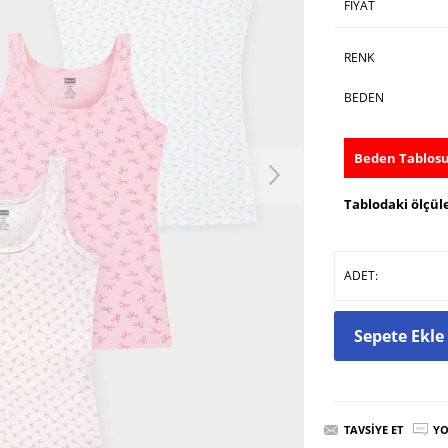
FIYAT
RENK
BEDEN
Beden Tablos
Tablodaki ölçüle
ADET:
Sepete Ekle
TAVSIYE ET
YO