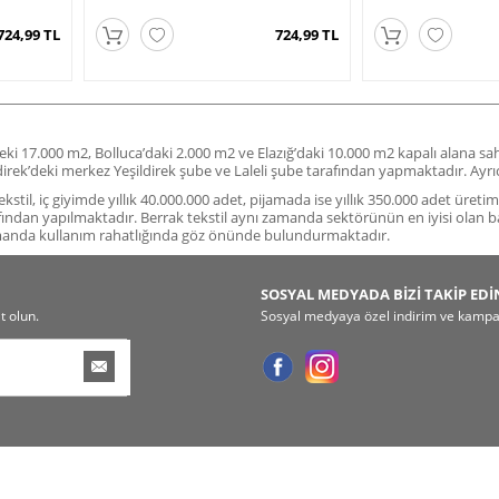
724,99 TL
724,99 TL
deki 17.000 m2, Bolluca’daki 2.000 m2 ve Elazığ’daki 10.000 m2 kapalı alana s
ildirek’deki merkez Yeşildirek şube ve Laleli şube tarafından yapmaktadır. A
stil, iç giyimde yıllık 40.000.000 adet, pijamada ise yıllık 350.000 adet üreti
fından yapılmaktadır. Berrak tekstil aynı zamanda sektörünün en iyisi olan b
amanda kullanım rahatlığında göz önünde bulundurmaktadır.
SOSYAL MEDYADA BİZİ TAKİP EDİ
t olun.
Sosyal medyaya özel indirim ve kampany