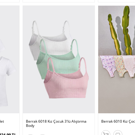
let
Berrak 6018 Kız Çocuk 3'lü Alıştırma
Berrak 6010 Kız Çocu
Body
324,99 TL