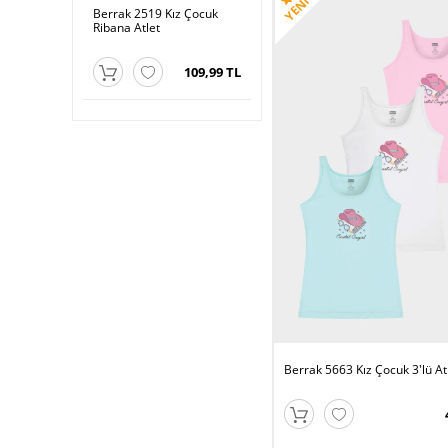
Kız Çocuk
Berrak 2519 Kız Çocuk
Berrak 8044 Kız Çocuk
Ber
Ribana Atlet
Alıştırma Body
Rib
99,99 TL
109,99 TL
82,99 TL
Berrak 5663 Kız Çocuk 3'lü At