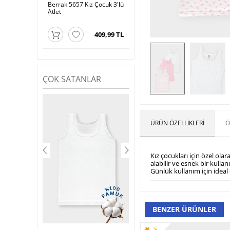
ız Çocuk 3'lü
Berrak 5657 Kız Çocuk 3'lü
Berrak 5639 Kız Çocuk 3'lü
Ber
Atlet
Atlet
Atl
434,99 TL
409,99 TL
434,99 TL
ÇOK SATANLAR
ÜRÜN ÖZELLIKLERI
Ö
Kız çocukları için özel olar
alabilir ve esnek bir kull
Günlük kullanım için ideal o
BENZER ÜRÜNLER