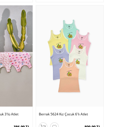
k 3'lü Atlet
Berrak 5624 Kız Çocuk 6'lı Atlet
386,99 TL
809,99 TL