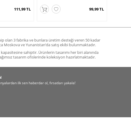
111,99 TL
99,99 TL
ahip olan 3 fabrika ve bunlara üretim desteği veren 50 kadar
yrıca Moskova ve Yunanistan’da satış ekibi bulunmaktadır.
m kapasitesine sahiptir. Ürünlerin tasarımı her biri alanında
ağımsız tasarım ofislerinde koleksiyon hazırlatmaktadır.
N
alardan ilk sen haberdar ol, fırsatları yakala!