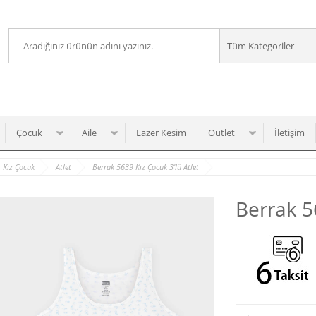
Çocuk
Aile
Lazer Kesim
Outlet
İletişim
Kız Çocuk
Atlet
Berrak 5639 Kız Çocuk 3'lü Atlet
Berrak 5