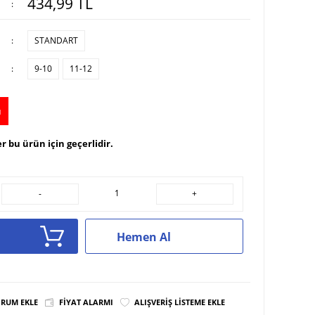
434,99
TL
:
:
STANDART
:
9-10
11-12
u
r bu ürün için geçerlidir.
-
+
Hemen Al
RUM EKLE
FIYAT ALARMI
ALIŞVERIŞ LISTEME EKLE