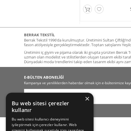
BERRAK TEKSTIL
Berrak Tekstil 1996’da kurulmuştur. Üretimini Sultan Çiftliği’n
fason atölyesiyle gerçekleştirmektedir. Toptan satışlarını Yeş
Üretimini iç giyim ve pijama olarak iki grupta yürüten Berrak Tek
uzman olan modelist ve stilistlerden oluşan tasarım ekibi tara
Dünyadaki moda trendlerini takip eden tasarım ekibi aynı z
E-BÜLTEN ABONELİĞİ
Kampanya ve yeniliklerden haberdar olmak için e-bültenimize kayı
×
Bu web sitesi çerezler
kullanır
Bu web sitesi kullanıcı deneyimini
iyileştirmek için çerezler kullanır. Web
sitemizi kullanmak suretiyle tüm çerezlere