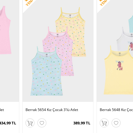
rak 2505 Kız Çocuk
Berrak 8042 Kız Çocuk
Berrak 2508 Kız Çocuk
ana Atlet
Alıştırma Body
Ribana Body
116,99 TL
94,99 TL
131,99
let
Berrak 5654 Kız Çocuk 3'lü Atlet
Berrak 5648 Kız Çocu
434,99 TL
389,99 TL