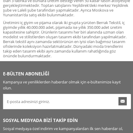
olan 3 fabrika ve bunlara üretim desteği veren 50 kadar fason atölyesiyle
gerçekleştirmektedir. Toptan satışlarını Yeşildirek’deki merkez Yeşildirek
şube ve Laleli şube tarafından yapmaktadır. Ayrıca Moskova ve
Yunanistan’da satış ekibi bulunmaktadır.
Üretimini iç giyim ve pijama olarak iki grupta yürüten Berrak Tekstil, iç
giyimde yıllık 40.000.000 adet, pijamada ise yıllık 350.000 adet üretim
kapasitesine sahiptir. Ürünlerin tasarımı her biri alanında uzman olan
modelist ve stilistlerden oluşan tasarım ekibi tarafından yapılmaktadır.
Berrak tekstil aynı zamanda sektörünün en iyisi olan bağımsız tasarım
ofislerinde koleksiyon hazırlatmaktadır. Dünyadaki moda trendlerini
takip eden tasarım ekibi aynı zamanda kullanım rahatlığında göz
önünde bulundurmaktadır.
E-BÜLTEN ABONELİĞİ
Kampanya ve yeniliklerden haberdar olmak için e-bültenimize kayıt
olun.
SOSYAL MEDYADA BİZİ TAKİP EDİN
Sosyal medyaya özel indirim ve kampanyalardan ilk sen haberdar ol,