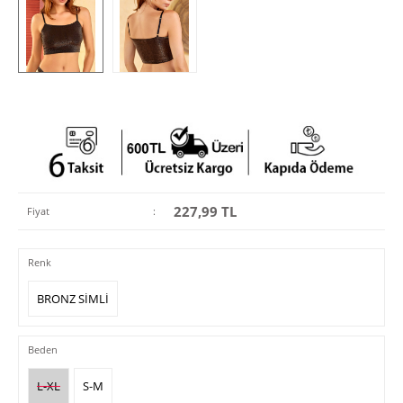
227,99
TL
Fiyat
:
Renk
BRONZ SİMLİ
Beden
L-XL
S-M