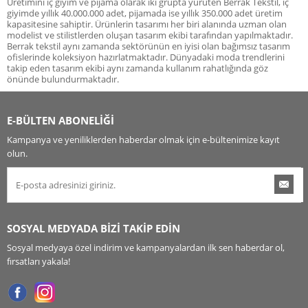
Üretimini iç giyim ve pijama olarak iki grupta yürüten Berrak Tekstil, iç
giyimde yıllık 40.000.000 adet, pijamada ise yıllık 350.000 adet üretim
kapasitesine sahiptir. Ürünlerin tasarımı her biri alanında uzman olan
modelist ve stilistlerden oluşan tasarım ekibi tarafından yapılmaktadır.
Berrak tekstil aynı zamanda sektörünün en iyisi olan bağımsız tasarım
ofislerinde koleksiyon hazırlatmaktadır. Dünyadaki moda trendlerini
takip eden tasarım ekibi aynı zamanda kullanım rahatlığında göz
önünde bulundurmaktadır.
E-BÜLTEN ABONELİĞİ
Kampanya ve yeniliklerden haberdar olmak için e-bültenimize kayıt
olun.
SOSYAL MEDYADA BİZİ TAKİP EDİN
Sosyal medyaya özel indirim ve kampanyalardan ilk sen haberdar ol,
fırsatları yakala!