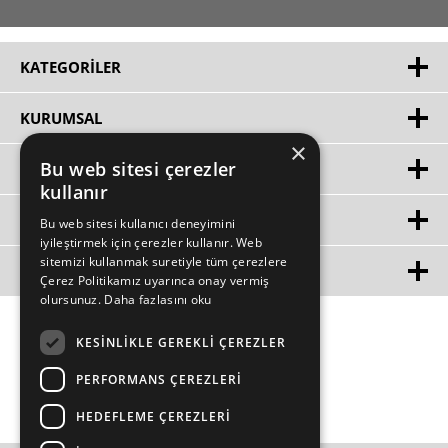
KATEGORILER
KURUMSAL
×
Bu web sitesi çerezler
HIZLI ERIŞIM
kullanır
ÜYE
Bu web sitesi kullanıcı deneyimini
iyileştirmek için çerezler kullanır. Web
sitemizi kullanmak suretiyle tüm çerezlere
MÜŞTERİ HİZMETLERİ
Çerez Politikamız uyarınca onay vermiş
olursunuz.
Daha fazlasını oku
KESINLIKLE GEREKLI ÇEREZLER
PERFORMANS ÇEREZLERI
HEDEFLEME ÇEREZLERI