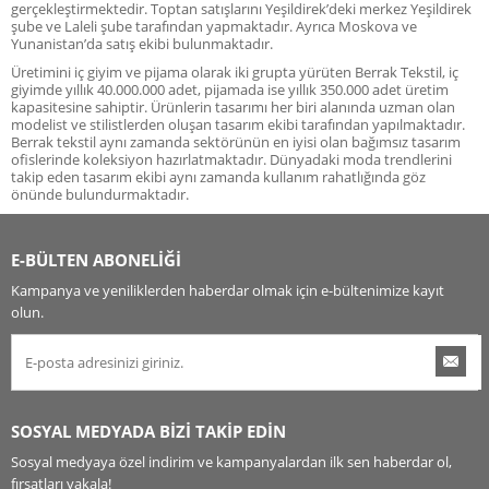
gerçekleştirmektedir. Toptan satışlarını Yeşildirek’deki merkez Yeşildirek
şube ve Laleli şube tarafından yapmaktadır. Ayrıca Moskova ve
Yunanistan’da satış ekibi bulunmaktadır.
Üretimini iç giyim ve pijama olarak iki grupta yürüten Berrak Tekstil, iç
giyimde yıllık 40.000.000 adet, pijamada ise yıllık 350.000 adet üretim
kapasitesine sahiptir. Ürünlerin tasarımı her biri alanında uzman olan
modelist ve stilistlerden oluşan tasarım ekibi tarafından yapılmaktadır.
Berrak tekstil aynı zamanda sektörünün en iyisi olan bağımsız tasarım
ofislerinde koleksiyon hazırlatmaktadır. Dünyadaki moda trendlerini
takip eden tasarım ekibi aynı zamanda kullanım rahatlığında göz
önünde bulundurmaktadır.
E-BÜLTEN ABONELİĞİ
Kampanya ve yeniliklerden haberdar olmak için e-bültenimize kayıt
olun.
SOSYAL MEDYADA BİZİ TAKİP EDİN
Sosyal medyaya özel indirim ve kampanyalardan ilk sen haberdar ol,
fırsatları yakala!