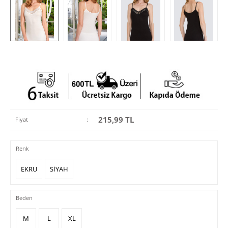
215,99
TL
Fiyat
:
Renk
EKRU
SİYAH
Beden
M
L
XL