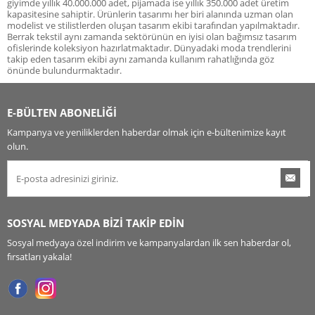
giyimde yıllık 40.000.000 adet, pijamada ise yıllık 350.000 adet üretim
kapasitesine sahiptir. Ürünlerin tasarımı her biri alanında uzman olan
modelist ve stilistlerden oluşan tasarım ekibi tarafından yapılmaktadır.
Berrak tekstil aynı zamanda sektörünün en iyisi olan bağımsız tasarım
ofislerinde koleksiyon hazırlatmaktadır. Dünyadaki moda trendlerini
takip eden tasarım ekibi aynı zamanda kullanım rahatlığında göz
önünde bulundurmaktadır.
E-BÜLTEN ABONELİĞİ
Kampanya ve yeniliklerden haberdar olmak için e-bültenimize kayıt
olun.
SOSYAL MEDYADA BİZİ TAKİP EDİN
Sosyal medyaya özel indirim ve kampanyalardan ilk sen haberdar ol,
fırsatları yakala!