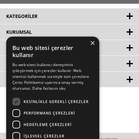
KATEGORILER
KURUMSAL
×
Bu web sitesi çerezler
HIZLI ERIŞIM
kullanır
ÜYE
Bu web sitesi kullanıcı deneyimini
iyileştirmek için çerezler kullanır. Web
sitemizi kullanmak suretiyle tüm çerezlere
MÜŞTERİ HİZMETLERİ
Çerez Politikamız uyarınca onay vermiş
olursunuz.
Daha fazlasını oku
KESINLIKLE GEREKLI ÇEREZLER
PERFORMANS ÇEREZLERI
HEDEFLEME ÇEREZLERI
İŞLEVSEL ÇEREZLER