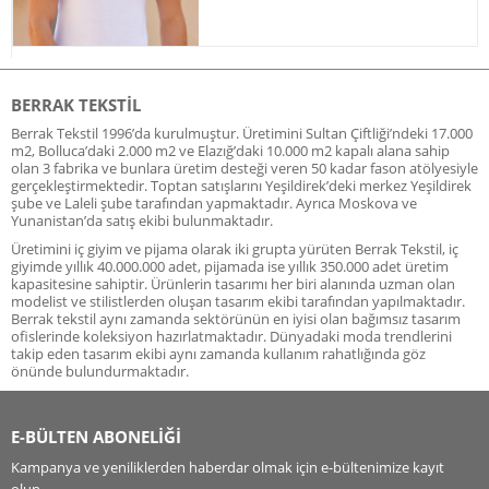
BERRAK TEKSTIL
Berrak Tekstil 1996’da kurulmuştur. Üretimini Sultan Çiftliği’ndeki 17.000
m2, Bolluca’daki 2.000 m2 ve Elazığ’daki 10.000 m2 kapalı alana sahip
olan 3 fabrika ve bunlara üretim desteği veren 50 kadar fason atölyesiyle
gerçekleştirmektedir. Toptan satışlarını Yeşildirek’deki merkez Yeşildirek
şube ve Laleli şube tarafından yapmaktadır. Ayrıca Moskova ve
Yunanistan’da satış ekibi bulunmaktadır.
Üretimini iç giyim ve pijama olarak iki grupta yürüten Berrak Tekstil, iç
giyimde yıllık 40.000.000 adet, pijamada ise yıllık 350.000 adet üretim
kapasitesine sahiptir. Ürünlerin tasarımı her biri alanında uzman olan
modelist ve stilistlerden oluşan tasarım ekibi tarafından yapılmaktadır.
Berrak tekstil aynı zamanda sektörünün en iyisi olan bağımsız tasarım
ofislerinde koleksiyon hazırlatmaktadır. Dünyadaki moda trendlerini
takip eden tasarım ekibi aynı zamanda kullanım rahatlığında göz
önünde bulundurmaktadır.
E-BÜLTEN ABONELİĞİ
Kampanya ve yeniliklerden haberdar olmak için e-bültenimize kayıt