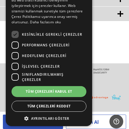
Bu web sitesi kullanıcı deneyimini
iyileştirmek için çerezler kullanır. Web
sitemizi kullanmak suretiyle tüm çerezlere
MÜŞTERİ HİZMETLERİ
Çerez Politikamız uyarınca onay vermiş
olursunuz.
Daha fazlasını oku
KESINLIKLE GEREKLI ÇEREZLER
PERFORMANS ÇEREZLERI
HEDEFLEME ÇEREZLERI
İŞLEVSEL ÇEREZLER
SINIFLANDIRILMAMIŞ
ÇEREZLER
TÜM ÇEREZLERI KABUL ET
TÜM ÇEREZLERI REDDET
AYRINTILARI GÖSTER
Sepete Ekle
Hemen Al
T
-Soft
E-Ticaret
Sistemleriyle Hazırlanmıştır.