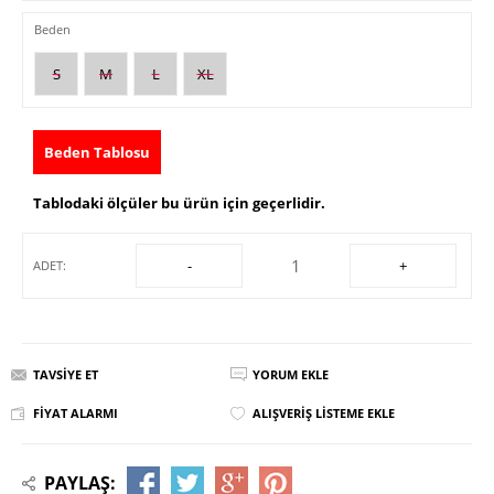
Beden
S
M
L
XL
Beden Tablosu
Tablodaki ölçüler bu ürün için geçerlidir.
-
+
ADET:
TAVSIYE ET
YORUM EKLE
FIYAT ALARMI
ALIŞVERIŞ LISTEME EKLE
PAYLAŞ: