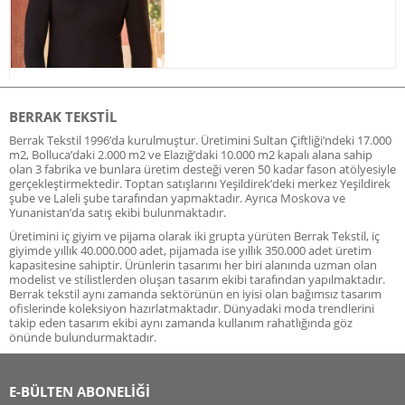
BERRAK TEKSTIL
Berrak Tekstil 1996’da kurulmuştur. Üretimini Sultan Çiftliği’ndeki 17.000
m2, Bolluca’daki 2.000 m2 ve Elazığ’daki 10.000 m2 kapalı alana sahip
olan 3 fabrika ve bunlara üretim desteği veren 50 kadar fason atölyesiyle
gerçekleştirmektedir. Toptan satışlarını Yeşildirek’deki merkez Yeşildirek
şube ve Laleli şube tarafından yapmaktadır. Ayrıca Moskova ve
Yunanistan’da satış ekibi bulunmaktadır.
Üretimini iç giyim ve pijama olarak iki grupta yürüten Berrak Tekstil, iç
giyimde yıllık 40.000.000 adet, pijamada ise yıllık 350.000 adet üretim
kapasitesine sahiptir. Ürünlerin tasarımı her biri alanında uzman olan
modelist ve stilistlerden oluşan tasarım ekibi tarafından yapılmaktadır.
Berrak tekstil aynı zamanda sektörünün en iyisi olan bağımsız tasarım
ofislerinde koleksiyon hazırlatmaktadır. Dünyadaki moda trendlerini
takip eden tasarım ekibi aynı zamanda kullanım rahatlığında göz
önünde bulundurmaktadır.
E-BÜLTEN ABONELİĞİ