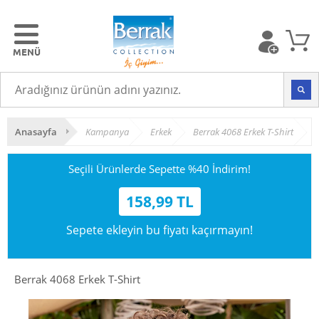
Anasayfa
Kampanya
Erkek
Berrak 4068 Erkek T-Shirt
Seçili Ürünlerde Sepette %40 İndirim!
158,99 TL
Sepete ekleyin bu fiyatı kaçırmayın!
Berrak 4068 Erkek T-Shirt