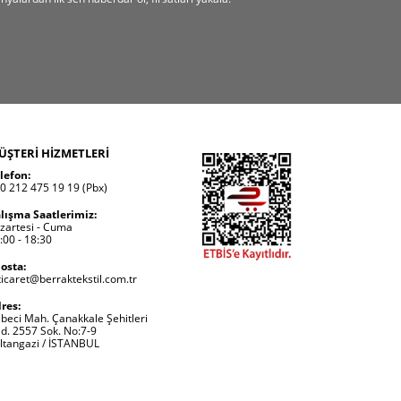
ÜŞTERİ HİZMETLERİ
lefon:
0 212 475 19 19 (Pbx)
lışma Saatlerimiz:
zartesi - Cuma
:00 - 18:30
osta:
ticaret@berraktekstil.com.tr
res:
beci Mah. Çanakkale Şehitleri
d. 2557 Sok. No:7-9
ltangazi / İSTANBUL