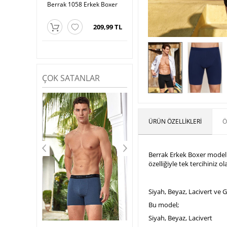
Erkek Lazer
Berrak 1058 Erkek Boxer
Berrak 4431 Dijital Erkek
Ber
Boxer
209,99 TL
272,99 TL
209,99 TL
ÇOK SATANLAR
ÜRÜN ÖZELLIKLERI
Ö
Berrak Erkek Boxer modelle
özelliğiyle tek tercihiniz ol
Siyah, Beyaz, Lacivert ve 
Bu model;
Siyah, Beyaz, Lacivert