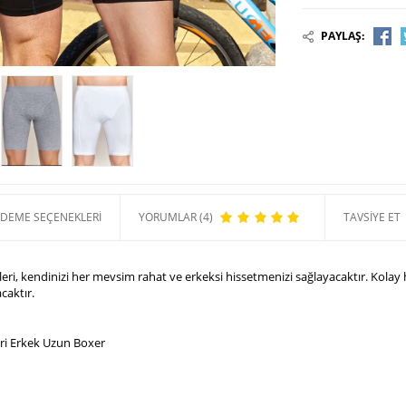
rak 4497 Erkek Boxer
Berrak 4480 Erkek Boxer
PAYLAŞ:
189,99 TL
163,99 TL
DEME SEÇENEKLERI
YORUMLAR (4)
TAVSIYE ET
ri, kendinizi her mevsim rahat ve erkeksi hissetmenizi sağlayacaktır. Kolay
acaktır.
Gri Erkek Uzun Boxer