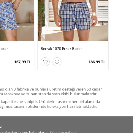
Boxer
Berrak 1070 Erkek Boxer
167,99 TL
186,99 TL
ahip olan 3 fabrika ve bunlara üretim desteği veren 50 kadar
yrıca Moskova ve Yunanistan’da satış ekibi bulunmaktadır.
m kapasitesine sahiptir. Ürünlerin tasarımı her biri alanında
ağımsız tasarım ofislerinde koleksiyon hazırlatmaktadır.
N
alardan ilk sen haberdar ol, fırsatları yakala!