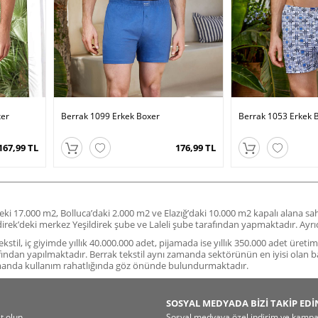
xer
Berrak 1099 Erkek Boxer
Berrak 1053 Erkek 
167,99 TL
176,99 TL
deki 17.000 m2, Bolluca’daki 2.000 m2 ve Elazığ’daki 10.000 m2 kapalı alana s
ildirek’deki merkez Yeşildirek şube ve Laleli şube tarafından yapmaktadır. A
stil, iç giyimde yıllık 40.000.000 adet, pijamada ise yıllık 350.000 adet üreti
fından yapılmaktadır. Berrak tekstil aynı zamanda sektörünün en iyisi olan b
amanda kullanım rahatlığında göz önünde bulundurmaktadır.
SOSYAL MEDYADA BİZİ TAKİP EDİ
t olun.
Sosyal medyaya özel indirim ve kampany