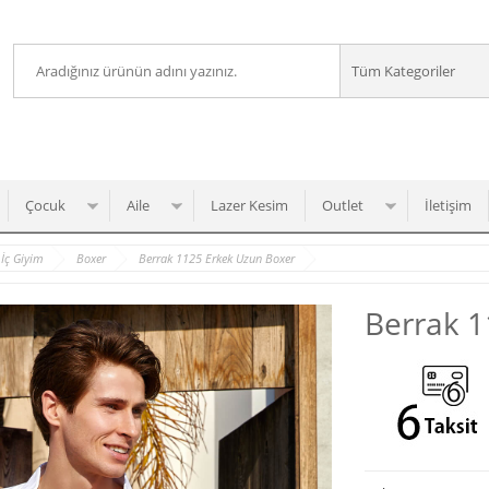
Çocuk
Aile
Lazer Kesim
Outlet
İletişim
İç Giyim
Boxer
Berrak 1125 Erkek Uzun Boxer
Berrak 1