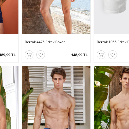
Berrak 4475 Erkek Boxer
Berrak 1055 Erkek P
189,99 TL
148,99 TL