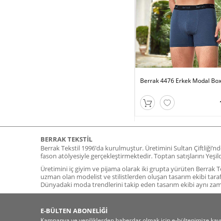
Berrak 4476 Erkek Modal Bo
BERRAK TEKSTIL
Berrak Tekstil 1996’da kurulmuştur. Üretimini Sultan Çiftliği’n
fason atölyesiyle gerçekleştirmektedir. Toptan satışlarını Yeş
Üretimini iç giyim ve pijama olarak iki grupta yürüten Berrak Tek
uzman olan modelist ve stilistlerden oluşan tasarım ekibi tara
Dünyadaki moda trendlerini takip eden tasarım ekibi aynı z
E-BÜLTEN ABONELİĞİ
Kampanya ve yeniliklerden haberdar olmak için e-bültenimize kayı