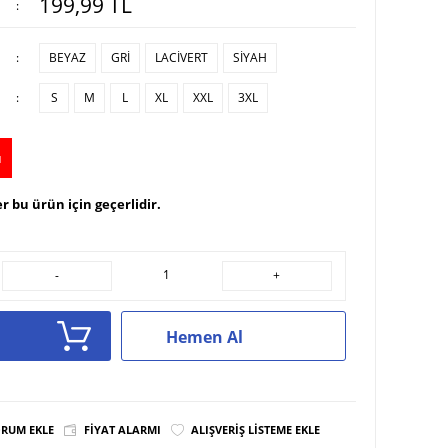
199,99
TL
:
:
BEYAZ
GRİ
LACİVERT
SİYAH
:
S
M
L
XL
XXL
3XL
u
r bu ürün için geçerlidir.
-
+
Hemen Al
RUM EKLE
FIYAT ALARMI
ALIŞVERIŞ LISTEME EKLE