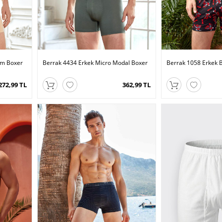
im Boxer
Berrak 4434 Erkek Micro Modal Boxer
Berrak 1058 Erkek 
272,99 TL
362,99 TL