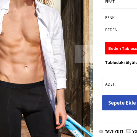
FIYAT
RENK
BEDEN
Beden Tablos
Tablodaki ölçüle
ADET:
Sepete Ekle
TAVSIYE ET
YO