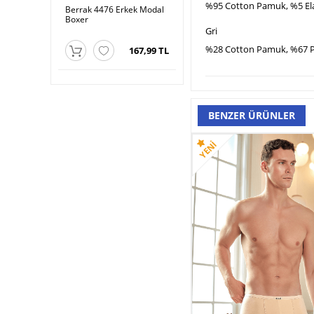
%95 Cotton Pamuk, %5 El
Erkek Boxer
Berrak 4476 Erkek Modal
Berrak 1097 Erkek Boxer
Ber
Boxer
Bo
Gri
176,99 TL
146,99 TL
%28 Cotton Pamuk, %67 Po
167,99 TL
BENZER ÜRÜNLER