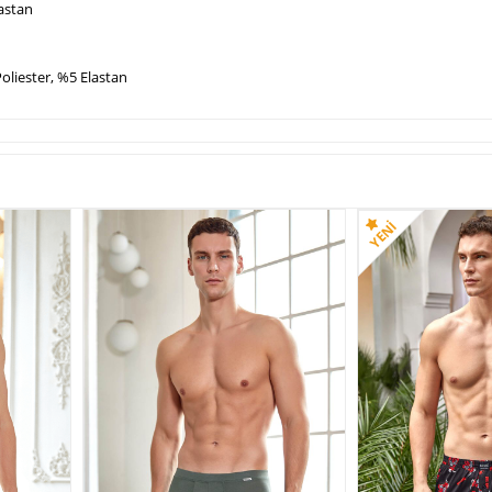
astan
rak 4488 Erkek Modal
Berrak 4475 Erkek Boxer
Berrak 4480 Erkek Box
xer
148,99 TL
163,99
liester, %5 Elastan
179,99 TL