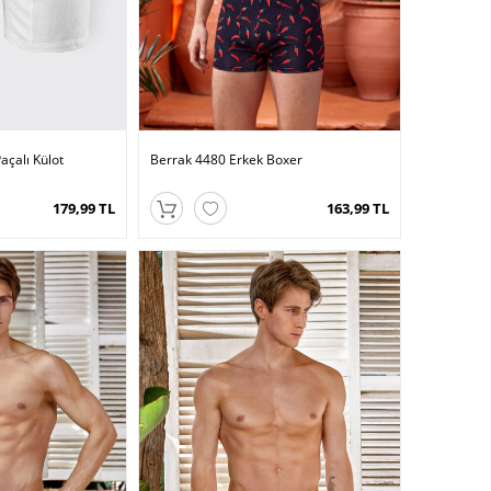
açalı Külot
Berrak 4480 Erkek Boxer
179,99 TL
163,99 TL