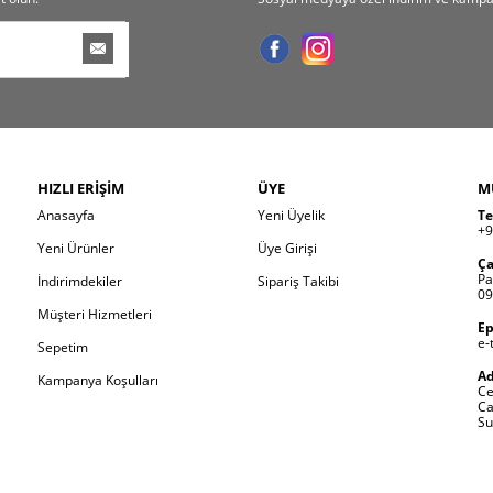
HIZLI ERIŞIM
ÜYE
M
Anasayfa
Yeni Üyelik
Te
+9
Yeni Ürünler
Üye Girişi
Ça
Pa
İndirimdekiler
Sipariş Takibi
09
Müşteri Hizmetleri
Ep
e-
Sepetim
Ad
Kampanya Koşulları
Ce
Ca
Su