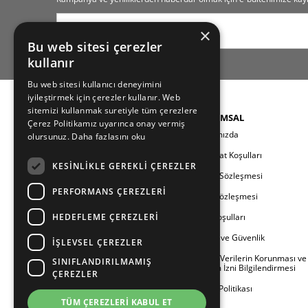
×
Bu web sitesi çerezler
kullanır
Bu web sitesi kullanıcı deneyimini
iyileştirmek için çerezler kullanır. Web
sitemizi kullanmak suretiyle tüm çerezlere
KATEGORILER
KURUMSAL
Çerez Politikamız uyarınca onay vermiş
Yeni Sezon
Hakkımızda
olursunuz.
Daha fazlasını oku
Kadın
Teslimat Koşulları
KESINLIKLE GEREKLI ÇEREZLER
Erkek
Üyelik Sözleşmesi
PERFORMANS ÇEREZLERI
Çocuk
Satış Sözleşmesi
HEDEFLEME ÇEREZLERI
Aile
İade Koşulları
Berland
Gizlilik ve Güvenlik
İŞLEVSEL ÇEREZLER
Outlet
Kişisel Verilerin Korunması ve
SINIFLANDIRILMAMIŞ
İletişim İzni Bilgilendirmesi
ÇEREZLER
Çerez Politikası
TÜM ÇEREZLERI KABUL ET