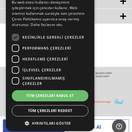
ÜYE
Bu web sitesi kullanıcı deneyimini
iyileştirmek için çerezler kullanır. Web
sitemizi kullanmak suretiyle tüm çerezlere
MÜŞTERİ HİZMETLERİ
Çerez Politikamız uyarınca onay vermiş
olursunuz.
Daha fazlasını oku
KESINLIKLE GEREKLI ÇEREZLER
PERFORMANS ÇEREZLERI
HEDEFLEME ÇEREZLERI
İŞLEVSEL ÇEREZLER
SINIFLANDIRILMAMIŞ
ÇEREZLER
TÜM ÇEREZLERI KABUL ET
TÜM ÇEREZLERI REDDET
AYRINTILARI GÖSTER
Sepete Ekle
Hemen Al
T
-Soft
E-Ticaret
Sistemleriyle Hazırlanmıştır.