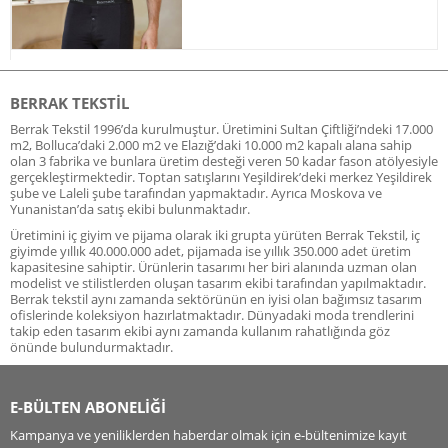
BERRAK TEKSTIL
Berrak Tekstil 1996’da kurulmuştur. Üretimini Sultan Çiftliği’ndeki 17.000
m2, Bolluca’daki 2.000 m2 ve Elazığ’daki 10.000 m2 kapalı alana sahip
olan 3 fabrika ve bunlara üretim desteği veren 50 kadar fason atölyesiyle
gerçekleştirmektedir. Toptan satışlarını Yeşildirek’deki merkez Yeşildirek
şube ve Laleli şube tarafından yapmaktadır. Ayrıca Moskova ve
Yunanistan’da satış ekibi bulunmaktadır.
Üretimini iç giyim ve pijama olarak iki grupta yürüten Berrak Tekstil, iç
giyimde yıllık 40.000.000 adet, pijamada ise yıllık 350.000 adet üretim
kapasitesine sahiptir. Ürünlerin tasarımı her biri alanında uzman olan
modelist ve stilistlerden oluşan tasarım ekibi tarafından yapılmaktadır.
Berrak tekstil aynı zamanda sektörünün en iyisi olan bağımsız tasarım
ofislerinde koleksiyon hazırlatmaktadır. Dünyadaki moda trendlerini
takip eden tasarım ekibi aynı zamanda kullanım rahatlığında göz
önünde bulundurmaktadır.
E-BÜLTEN ABONELİĞİ
Kampanya ve yeniliklerden haberdar olmak için e-bültenimize kayıt