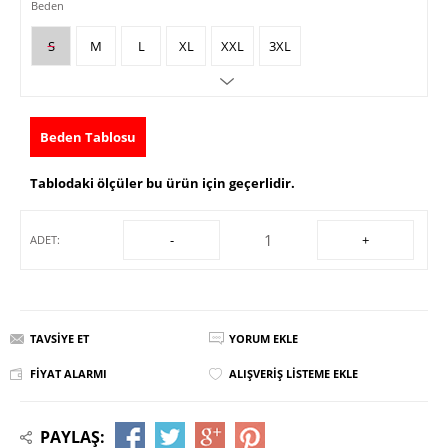
Beden
S
M
L
XL
XXL
3XL
Beden Tablosu
Tablodaki ölçüler bu ürün için geçerlidir.
-
+
ADET:
TAVSIYE ET
YORUM EKLE
FIYAT ALARMI
ALIŞVERIŞ LISTEME EKLE
PAYLAŞ: