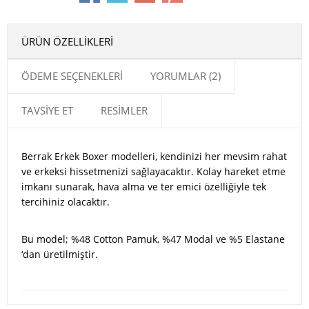
ÜRÜN ÖZELLIKLERI
ÖDEME SEÇENEKLERI
YORUMLAR (2)
TAVSIYE ET
RESIMLER
​Berrak Erkek Boxer modelleri, kendinizi her mevsim rahat
ve erkeksi hissetmenizi sağlayacaktır. Kolay hareket etme
imkanı sunarak, hava alma ve ter emici özelliğiyle tek
tercihiniz olacaktır.
Bu model; %48 Cotton Pamuk, %47 Modal ve %5 Elastane
‘dan üretilmiştir.