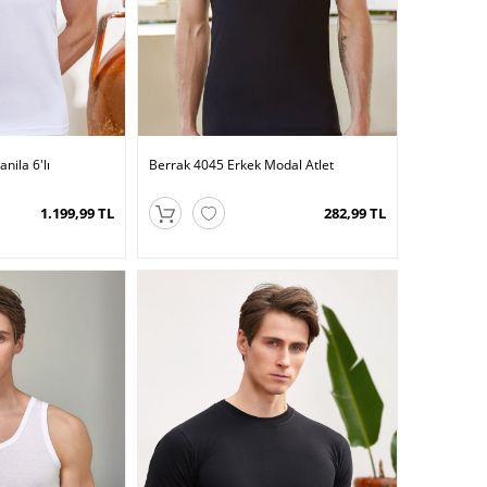
nila 6′lı
Berrak 4045 Erkek Modal Atlet
1.199,99 TL
282,99 TL