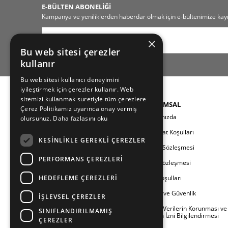
E-BÜLTEN ABONELİĞİ
Kampanya ve yeniliklerden haberdar olmak için e-bültenimize kayı
×
Bu web sitesi çerezler
kullanır
Bu web sitesi kullanıcı deneyimini
iyileştirmek için çerezler kullanır. Web
sitemizi kullanmak suretiyle tüm çerezlere
KATEGORILER
KURUMSAL
Çerez Politikamız uyarınca onay vermiş
Yeni Sezon
Hakkımızda
olursunuz.
Daha fazlasını oku
Kadın
Teslimat Koşulları
KESINLIKLE GEREKLI ÇEREZLER
Erkek
Üyelik Sözleşmesi
PERFORMANS ÇEREZLERI
Çocuk
Satış Sözleşmesi
HEDEFLEME ÇEREZLERI
Aile
İade Koşulları
Berland
Gizlilik ve Güvenlik
İŞLEVSEL ÇEREZLER
Outlet
Kişisel Verilerin Korunması ve
SINIFLANDIRILMAMIŞ
İletişim İzni Bilgilendirmesi
ÇEREZLER