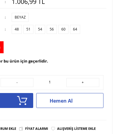
1.006,99
TL
:
:
BEYAZ
:
48
51
54
56
60
64
u
r bu ürün için geçerlidir.
-
+
Hemen Al
RUM EKLE
FIYAT ALARMI
ALIŞVERIŞ LISTEME EKLE