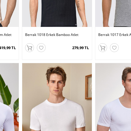
m Atlet
Berrak 1018 Erkek Bamboo Atlet
Berrak 1017 Erkek A
419,99 TL
279,99 TL