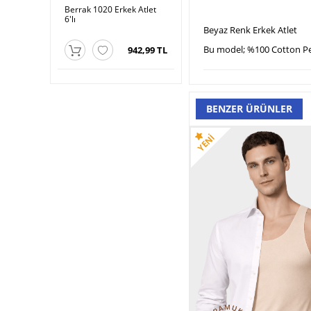
Erkek
Berrak 1020 Erkek Atlet
Berrak 1008 Erkek Ribana
Ber
t
6′lı
Atlet 6′lı
Beyaz Renk Erkek Atlet
Bu model; %100 Cotton Pen
192,99 TL
942,99 TL
1.006,99 TL
BENZER ÜRÜNLER