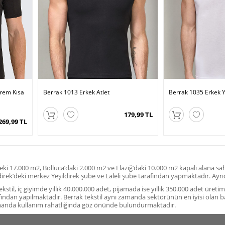
prem Kısa
Berrak 1013 Erkek Atlet
Berrak 1035 Erkek Y
179,99 TL
269,99 TL
deki 17.000 m2, Bolluca’daki 2.000 m2 ve Elazığ’daki 10.000 m2 kapalı alana s
ildirek’deki merkez Yeşildirek şube ve Laleli şube tarafından yapmaktadır. A
stil, iç giyimde yıllık 40.000.000 adet, pijamada ise yıllık 350.000 adet üreti
fından yapılmaktadır. Berrak tekstil aynı zamanda sektörünün en iyisi olan b
amanda kullanım rahatlığında göz önünde bulundurmaktadır.