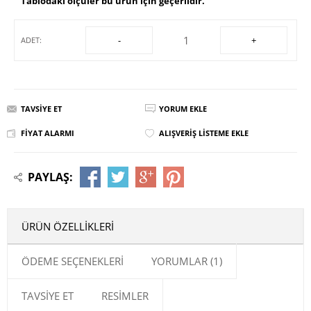
Tablodaki ölçüler bu ürün için geçerlidir.
-
+
ADET:
TAVSIYE ET
YORUM EKLE
FIYAT ALARMI
ALIŞVERIŞ LISTEME EKLE
PAYLAŞ:
ÜRÜN ÖZELLIKLERI
ÖDEME SEÇENEKLERI
YORUMLAR (1)
TAVSIYE ET
RESIMLER