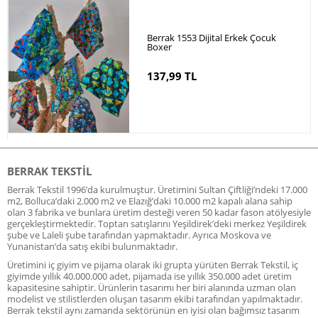
Berrak 1553 Dijital Erkek Çocuk
Boxer
137,99 TL
BERRAK TEKSTIL
Berrak Tekstil 1996’da kurulmuştur. Üretimini Sultan Çiftliği’ndeki 17.000
m2, Bolluca’daki 2.000 m2 ve Elazığ’daki 10.000 m2 kapalı alana sahip
olan 3 fabrika ve bunlara üretim desteği veren 50 kadar fason atölyesiyle
gerçekleştirmektedir. Toptan satışlarını Yeşildirek’deki merkez Yeşildirek
şube ve Laleli şube tarafından yapmaktadır. Ayrıca Moskova ve
Yunanistan’da satış ekibi bulunmaktadır.
Üretimini iç giyim ve pijama olarak iki grupta yürüten Berrak Tekstil, iç
giyimde yıllık 40.000.000 adet, pijamada ise yıllık 350.000 adet üretim
kapasitesine sahiptir. Ürünlerin tasarımı her biri alanında uzman olan
modelist ve stilistlerden oluşan tasarım ekibi tarafından yapılmaktadır.
Berrak tekstil aynı zamanda sektörünün en iyisi olan bağımsız tasarım