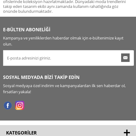
ofislerinde koleksiyon hazırlatmaktadır. Dünyadaki moda trendlerini
takip eden tasarım ekibi aynı zamanda kullanım rahatlığında göz
önünde bulundurmaktadır.
E-BÜLTEN ABONELİĞİ
Kampanya ve yeniliklerden haberdar olmak için e-bültenimize kayıt
olun.
SOSYAL MEDYADA BİZİ TAKİP EDİN
Sosyal medyaya özel indirim ve kampanyalardan ilk sen haberdar ol,
fırsatları yakala!
KATEGORILER