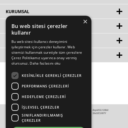
KURUMSAL
×
Bu web sitesi çerezler
HIZLI ERIŞIM
kullanır
ÜYE
Bu web sitesi kullanıcı deneyimini
iyileştirmek için çerezler kullanır. Web
sitemizi kullanmak suretiyle tüm çerezlere
MÜŞTERİ HİZMETLERİ
Çerez Politikamız uyarınca onay vermiş
olursunuz.
Daha fazlasını oku
KESINLIKLE GEREKLI ÇEREZLER
PERFORMANS ÇEREZLERI
HEDEFLEME ÇEREZLERI
İŞLEVSEL ÇEREZLER
SINIFLANDIRILMAMIŞ
ÇEREZLER