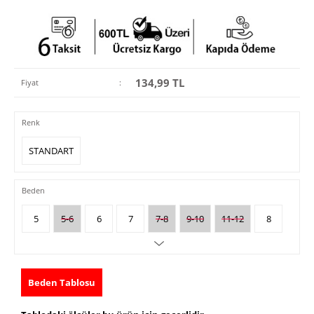
134,99
TL
Fiyat
:
Renk
STANDART
Beden
5
5-6
6
7
7-8
9-10
11-12
8
Beden Tablosu