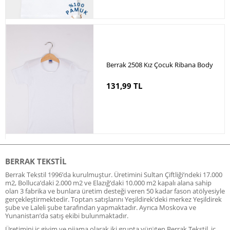
Berrak 2508 Kız Çocuk Ribana Body
131,99 TL
BERRAK TEKSTIL
Berrak Tekstil 1996’da kurulmuştur. Üretimini Sultan Çiftliği’ndeki 17.000
m2, Bolluca’daki 2.000 m2 ve Elazığ’daki 10.000 m2 kapalı alana sahip
olan 3 fabrika ve bunlara üretim desteği veren 50 kadar fason atölyesiyle
gerçekleştirmektedir. Toptan satışlarını Yeşildirek’deki merkez Yeşildirek
şube ve Laleli şube tarafından yapmaktadır. Ayrıca Moskova ve
Yunanistan’da satış ekibi bulunmaktadır.
Üretimini iç giyim ve pijama olarak iki grupta yürüten Berrak Tekstil, iç