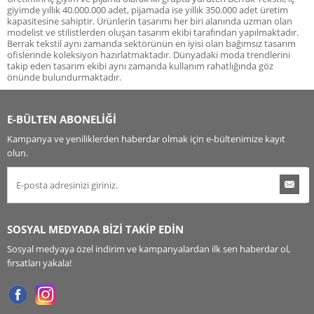
giyimde yıllık 40.000.000 adet, pijamada ise yıllık 350.000 adet üretim
kapasitesine sahiptir. Ürünlerin tasarımı her biri alanında uzman olan
modelist ve stilistlerden oluşan tasarım ekibi tarafından yapılmaktadır.
Berrak tekstil aynı zamanda sektörünün en iyisi olan bağımsız tasarım
ofislerinde koleksiyon hazırlatmaktadır. Dünyadaki moda trendlerini
takip eden tasarım ekibi aynı zamanda kullanım rahatlığında göz
önünde bulundurmaktadır.
E-BÜLTEN ABONELİĞİ
Kampanya ve yeniliklerden haberdar olmak için e-bültenimize kayıt
olun.
SOSYAL MEDYADA BİZİ TAKİP EDİN
Sosyal medyaya özel indirim ve kampanyalardan ilk sen haberdar ol,
fırsatları yakala!