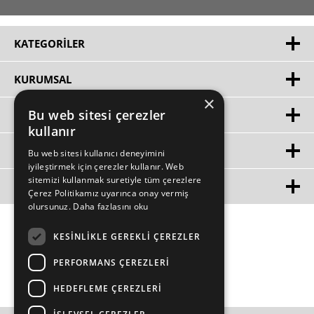
KATEGORILER
KURUMSAL
×
Bu web sitesi çerezler
HIZLI ERIŞIM
kullanır
ÜYE
Bu web sitesi kullanıcı deneyimini
iyileştirmek için çerezler kullanır. Web
sitemizi kullanmak suretiyle tüm çerezlere
MÜŞTERİ HİZMETLERİ
Çerez Politikamız uyarınca onay vermiş
olursunuz.
Daha fazlasını oku
KESINLIKLE GEREKLI ÇEREZLER
PERFORMANS ÇEREZLERI
HEDEFLEME ÇEREZLERI