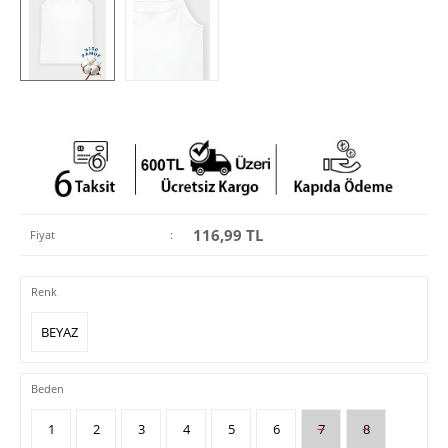
116,99
TL
Fiyat
:
Renk
BEYAZ
Beden
1
2
3
4
5
6
7
8