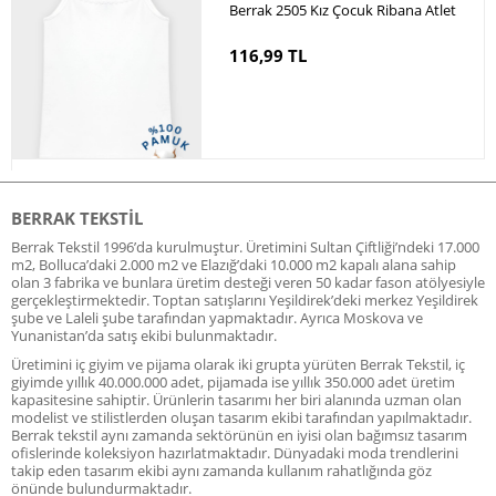
Berrak 2505 Kız Çocuk Ribana Atlet
116,99 TL
BERRAK TEKSTIL
Berrak Tekstil 1996’da kurulmuştur. Üretimini Sultan Çiftliği’ndeki 17.000
m2, Bolluca’daki 2.000 m2 ve Elazığ’daki 10.000 m2 kapalı alana sahip
olan 3 fabrika ve bunlara üretim desteği veren 50 kadar fason atölyesiyle
gerçekleştirmektedir. Toptan satışlarını Yeşildirek’deki merkez Yeşildirek
şube ve Laleli şube tarafından yapmaktadır. Ayrıca Moskova ve
Yunanistan’da satış ekibi bulunmaktadır.
Üretimini iç giyim ve pijama olarak iki grupta yürüten Berrak Tekstil, iç
giyimde yıllık 40.000.000 adet, pijamada ise yıllık 350.000 adet üretim
kapasitesine sahiptir. Ürünlerin tasarımı her biri alanında uzman olan
modelist ve stilistlerden oluşan tasarım ekibi tarafından yapılmaktadır.
Berrak tekstil aynı zamanda sektörünün en iyisi olan bağımsız tasarım
ofislerinde koleksiyon hazırlatmaktadır. Dünyadaki moda trendlerini
takip eden tasarım ekibi aynı zamanda kullanım rahatlığında göz
önünde bulundurmaktadır.