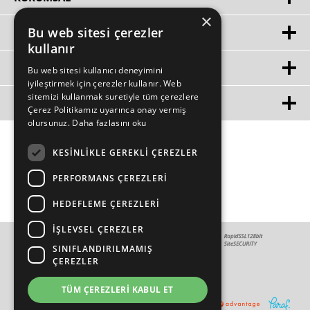
×
Bu web sitesi çerezler
HIZLI ERIŞIM
kullanır
ÜYE
Bu web sitesi kullanıcı deneyimini
iyileştirmek için çerezler kullanır. Web
sitemizi kullanmak suretiyle tüm çerezlere
MÜŞTERİ HİZMETLERİ
Çerez Politikamız uyarınca onay vermiş
olursunuz.
Daha fazlasını oku
KESINLIKLE GEREKLI ÇEREZLER
PERFORMANS ÇEREZLERI
HEDEFLEME ÇEREZLERI
İŞLEVSEL ÇEREZLER
SINIFLANDIRILMAMIŞ
ÇEREZLER
TÜM ÇEREZLERI KABUL ET