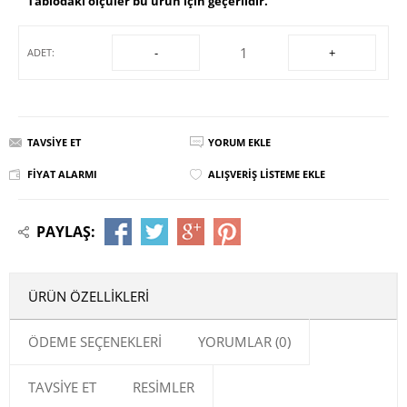
Tablodaki ölçüler bu ürün için geçerlidir.
-
+
ADET:
TAVSIYE ET
YORUM EKLE
FIYAT ALARMI
ALIŞVERIŞ LISTEME EKLE
PAYLAŞ:
ÜRÜN ÖZELLIKLERI
ÖDEME SEÇENEKLERI
YORUMLAR (0)
TAVSIYE ET
RESIMLER