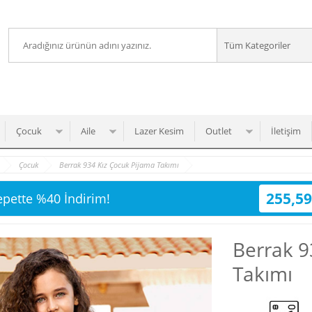
Çocuk
Aile
Lazer Kesim
Outlet
İletişim
Çocuk
Berrak 934 Kız Çocuk Pijama Takımı
255,59
epette %40 İndirim!
Berrak 9
Takımı