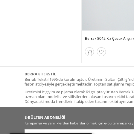
Berrak 8042 Kız Çocuk Alıştı
BERRAK TEKSTIL
Berrak Tekstil 1996’da kurulmuştur. Üretimini Sultan Çiftliği’n
fason atölyesiyle gerçekleştirmektedir. Toptan satışlarını Yeş
Üretimini iç giyim ve pijama olarak iki grupta yürüten Berrak Tek
uzman olan modelist ve stilistlerden oluşan tasarım ekibi tara
Dünyadaki moda trendlerini takip eden tasarım ekibi aynı z
E-BÜLTEN ABONELİĞİ
Kampanya ve yeniliklerden haberdar olmak için e-bültenimize kayı