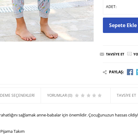
rak 2515 Kız Çocuk
Berrak 2504 Kız Çocuk
Berrak 2503 Kız Çocuk
ADET:
ana Atlet
Ribana Atlet
Ribana Atlet
94,99 TL
99,99 TL
103,99
Sepete Ekle
TAVSIYE ET
YO
PAYLAŞ:
DEME SEÇENEKLERI
YORUMLAR (0)
TAVSIYE ET
 rahatlığını sağlamak anne-babalar için önemlidir. Çocuğunuzun hassas cildiy
 Pijama Takım