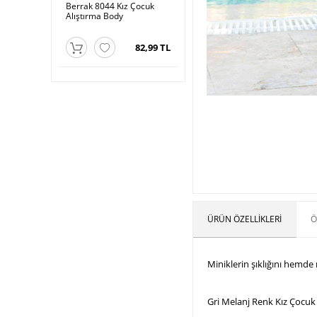
Erkek Çocuk
Berrak 8044 Kız Çocuk
Berrak 8042 Kız Çocuk
Ber
Alıştırma Body
Alıştırma Body
Rib
98,99 TL
82,99 TL
94,99 TL
ÜRÜN ÖZELLIKLERI
Ö
Miniklerin şıklığını hemde
Gri Melanj Renk Kız Çocuk