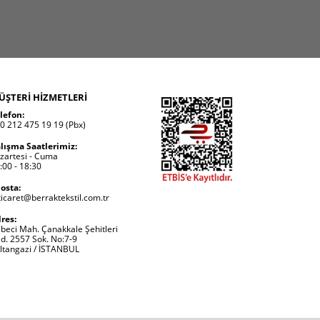
ÜŞTERİ HİZMETLERİ
lefon:
0 212 475 19 19 (Pbx)
lışma Saatlerimiz:
zartesi - Cuma
:00 - 18:30
osta:
ticaret@berraktekstil.com.tr
res:
beci Mah. Çanakkale Şehitleri
d. 2557 Sok. No:7-9
ltangazi / İSTANBUL