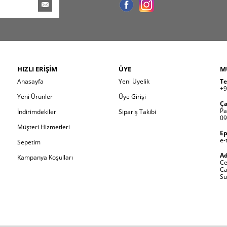
HIZLI ERIŞIM
ÜYE
M
Anasayfa
Yeni Üyelik
Te
+9
Yeni Ürünler
Üye Girişi
Ça
Pa
İndirimdekiler
Sipariş Takibi
09
Müşteri Hizmetleri
Ep
e-
Sepetim
Ad
Kampanya Koşulları
Ce
Ca
Su