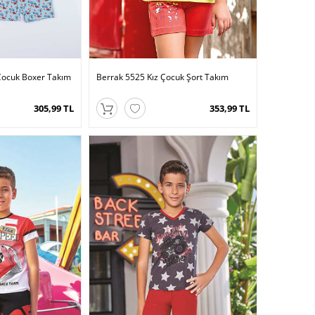
Çocuk Boxer Takım
Berrak 5525 Kız Çocuk Şort Takım
305,99 TL
353,99 TL