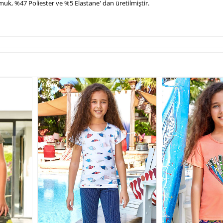
k, %47 Poliester ve %5 Elastane' dan üretilmiştir.