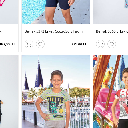
akım
Berrak 5372 Erkek Çocuk Şort Takım
Berrak 5365 Erkek 
187,99 TL
334,99 TL