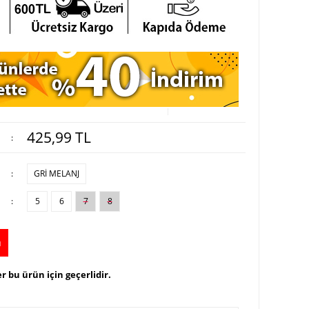
425,99
TL
:
:
GRİ MELANJ
:
5
6
7
8
u
r bu ürün için geçerlidir.