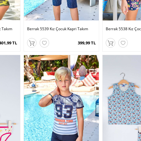
t Takım
Berrak 5539 Kız Çocuk Kapri Takım
Berrak 5538 Kız Çoc
401,99 TL
399,99 TL