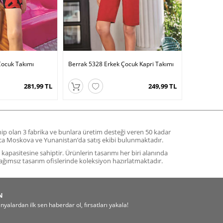
Çocuk Takımı
Berrak 5328 Erkek Çocuk Kapri Takımı
281,99 TL
249,99 TL
ahip olan 3 fabrika ve bunlara üretim desteği veren 50 kadar
yrıca Moskova ve Yunanistan’da satış ekibi bulunmaktadır.
m kapasitesine sahiptir. Ürünlerin tasarımı her biri alanında
ağımsız tasarım ofislerinde koleksiyon hazırlatmaktadır.
N
alardan ilk sen haberdar ol, fırsatları yakala!