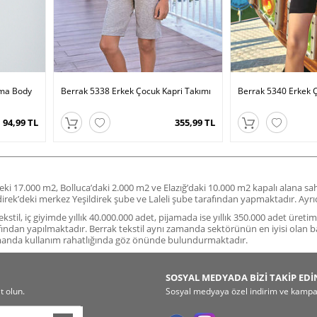
rma Body
Berrak 5338 Erkek Çocuk Kapri Takımı
Berrak 5340 Erkek 
94,99 TL
355,99 TL
deki 17.000 m2, Bolluca’daki 2.000 m2 ve Elazığ’daki 10.000 m2 kapalı alana s
ildirek’deki merkez Yeşildirek şube ve Laleli şube tarafından yapmaktadır. A
stil, iç giyimde yıllık 40.000.000 adet, pijamada ise yıllık 350.000 adet üreti
fından yapılmaktadır. Berrak tekstil aynı zamanda sektörünün en iyisi olan b
amanda kullanım rahatlığında göz önünde bulundurmaktadır.
SOSYAL MEDYADA BİZİ TAKİP EDİ
t olun.
Sosyal medyaya özel indirim ve kampany