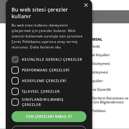
×
Bu web sitesi çerezler
kullanır
Bu web sitesi kullanıcı deneyimini
iyileştirmek için çerezler kullanır. Web
sitemizi kullanmak suretiyle tüm çerezlere
KATEGORILER
KURUMSAL
Çerez Politikamız uyarınca onay vermiş
Yeni Sezon
Hakkımızda
olursunuz.
Daha fazlasını oku
Kadın
Teslimat Koşulları
KESINLIKLE GEREKLI ÇEREZLER
Erkek
Üyelik Sözleşmesi
PERFORMANS ÇEREZLERI
Çocuk
Satış Sözleşmesi
HEDEFLEME ÇEREZLERI
Aile
İade Koşulları
Berland
Gizlilik ve Güvenlik
İŞLEVSEL ÇEREZLER
Outlet
Kişisel Verilerin Korunması ve
SINIFLANDIRILMAMIŞ
İletişim İzni Bilgilendirmesi
ÇEREZLER
Çerez Politikası
TÜM ÇEREZLERI KABUL ET