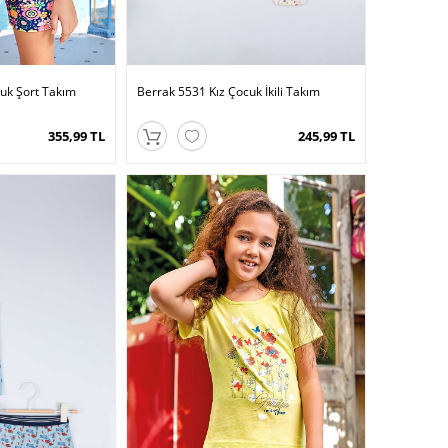
uk Şort Takım
Berrak 5531 Kız Çocuk İkili Takım
355,99 TL
245,99 TL